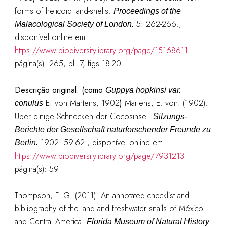
forms of helicoid land-shells.
Proceedings of the
5: 262-266.
,
Malacological Society of London.
disponível online em
https://www.biodiversitylibrary.org/page/15168611
página(s): 265, pl. 7, figs 18-20
Descrição original: (como
Guppya hopkinsi var.
E. von Martens, 1902
)
Martens, E. von. (1902).
conulus
Über einige Schnecken der Cocosinsel.
Sitzungs-
Berichte der Gesellschaft naturforschender Freunde zu
1902: 59-62.
, disponível online em
Berlin.
https://www.biodiversitylibrary.org/page/7931213
página(s): 59
Thompson, F. G. (2011). An annotated checklist and
bibliography of the land and freshwater snails of México
and Central America.
Florida Museum of Natural History