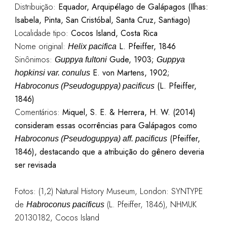
Distribuição:
Equador, Arquipélago de Galápagos (Ilhas:
Isabela, Pinta, San Cristóbal, Santa Cruz, Santiago)
Localidade tipo:
Cocos Island, Costa Rica
Nome original:
L. Pfeiffer, 1846
Helix pacifica
Sinônimos:
Gude, 1903;
Guppya fultoni
Guppya
E. von Martens, 1902;
hopkinsi var. conulus
(L. Pfeiffer,
Habroconus (Pseudoguppya) pacificus
1846)
Comentários:
Miquel, S. E. & Herrera, H. W. (2014)
consideram essas ocorrências para Galápagos como
(Pfeiffer,
Habroconus (Pseudoguppya) aff. pacificus
1846), destacando que a atribuição do gênero deveria
ser revisada
Fotos: (1,2) Natural History Museum, London: SYNTYPE
de
(L. Pfeiffer, 1846), NHMUK
Habroconus pacificus
20130182, Cocos Island