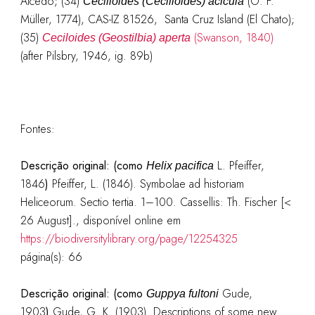
Alcedo; (34)
(O. F.
Cecilioides (Cecilioides) acicula
Müller, 1774), CAS-IZ 81526, Santa Cruz Island (El Chato);
(35)
(Swanson, 1840)
Ceciloides (Geostilbia) aperta
(after Pilsbry, 1946, ig. 89b)
Fontes:
Descrição original:
(como
L. Pfeiffer,
Helix pacifica
1846
)
Pfeiffer, L. (1846). Symbolae ad historiam
Heliceorum. Sectio tertia. 1–100. Cassellis: Th. Fischer [<
26 August].
, disponível online em
https://biodiversitylibrary.org/page/12254325
página(s): 66
Descrição original: (como
Gude,
Guppya fultoni
1903
)
Gude, G. K. (1903). Descriptions of some new