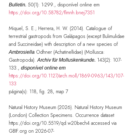
50(1): 1-299.
, disponível online em
Bulletin.
https://doi.org/10.58782/flmnh.bnej7351
Miquel, S. E.; Herrera, H. W. (2014). Catalogue of
terrestrial gastropods from Galápagos (except Bulimulidae
and Succineidae) with description of a new species of
Odhner (Achatinellidae) (Mollusca:
Ambrosiella
Gastropoda).
143(2): 107-
Archiv für Molluskenkunde.
133.
,
disponível online em
https://doi.org/10.1127/arch.moll/1869-0963/143/107-
133
página(s):
118, fig. 28, map 7
Natural History Museum (2026). Natural History Museum
(London) Collection Specimens. Occurrence dataset
https://doi.org/10.5519/qd.w20bech4 accessed via
GBIF.org on 2026-07-