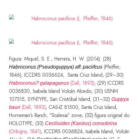
Figura:
Miquel, S. E.; Herrera, H. W. (2014): (28)
(Pfeiffer,
Habroconus (Pseudoguppya) aff. paciifcus
1846), ICCDRS 0036624, Santa Cruz Island; (29–30)
(Dall, 1893)
; (29) ICCDRS
Habroconus? galapaganus
0036830, Isabela Island Volcán Alcedo; (30) USNM
107315, SYNTYPE, San Cristóbal Island; (31–32)
Guppya
(Dall, 1892)
, CAS-IZ 81500, Santa Cruz Island,
bauri
Horneman’s Ranch, “Scalesia” zone; (32) figura original do
HOLOTYPE; (
33)
Cecilioides (Karolus) consobrina
(Orbigny, 1841)
, ICCDRS 0036824, Isabela Island, Volcán