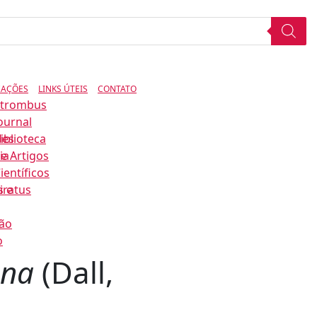
CAÇÕES
LINKS ÚTEIS
CONTATO
Strombus
ournal
des
iblioteca
ia
e Artigos
ientíficos
s e
iratus
ão
o
mna
(Dall,