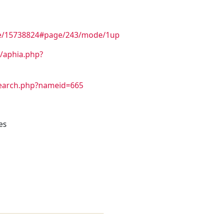
age/15738824#page/243/mode/1up
/aphia.php?
search.php?nameid=665
es