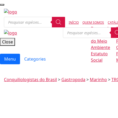
INÍCIO
QUEM SOMOS
CATÁL
Regras de
Conservação
B
do Meio
Close
Ambiente
Estatuto
Menu
Categories
Social
Conquiliologistas do Brasil
>
Gastropoda
>
Marinho
>
TR