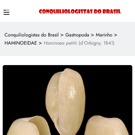
>
>
>
Conquiliologistas do Brasil
Gastropoda
Marinho
>
HAMINOEIDAE
Haminoea petitii
(d’Orbigny, 1841)