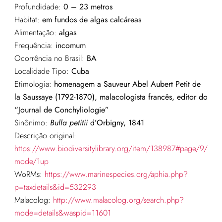
Profundidade:
0 – 23 metros
Habitat:
em fundos de algas calcáreas
Alimentação:
algas
Frequência:
incomum
Ocorrência no Brasil:
BA
Localidade Tipo:
Cuba
Etimologia:
homenagem a Sauveur Abel Aubert Petit de
la Saussaye (1792-1870), malacologista francês, editor do
“Journal de Conchyliologie”
Sinônimo:
Bulla petitii
d’Orbigny, 1841
Descrição original:
https://www.biodiversitylibrary.org/item/138987#page/9/
mode/1up
WoRMs:
https://www.marinespecies.org/aphia.php?
p=taxdetails&id=532293
Malacolog:
http://www.malacolog.org/search.php?
mode=details&waspid=11601