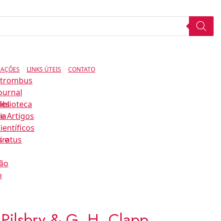
CAÇÕES
LINKS ÚTEIS
CONTATO
Strombus
ournal
des
iblioteca
ia
e Artigos
ientíficos
s e
iratus
ão
o
Pilsbry & G. H. Clapp,