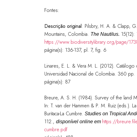
Fontes:
Descrição original
:
Pilsbry, H. A. & Clapp, G
Mountains, Colombia.
15(12): 
The Nautilus.
https://www.biodiversitylibrary.org/page/17
página(s): 136-137, pl. 7, fig. 6
Linares, E. L. & Vera M. L. (2012). Catálog
Universidad Nacional de Colombia. 360 pp.
página(s): 87
Breure, A. S. H. (1984). Survey of the land 
In: T. van der Hammen & P. M. Ruiz (eds.). L
Buritaca-La Cumbre.
Studies on Tropical An
112.
,
https://breure.f
disponível online em
cumbre.pdf