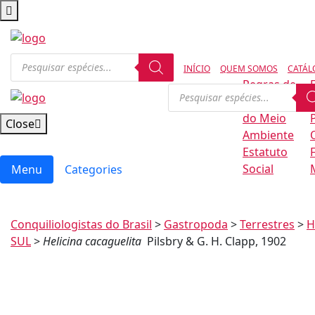
INÍCIO
QUEM SOMOS
CATÁL
Regras de
Conservação
B
do Meio
Close
Ambiente
Estatuto
Social
Menu
Categories
Conquiliologistas do Brasil
>
Gastropoda
>
Terrestres
>
H
SUL
>
Helicina cacaguelita
Pilsbry & G. H. Clapp, 1902