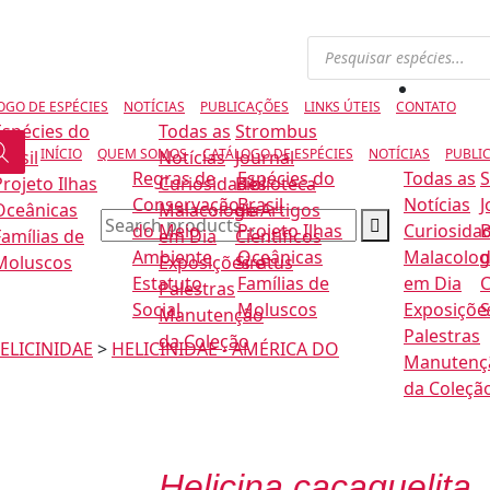
OGO DE ESPÉCIES
NOTÍCIAS
PUBLICAÇÕES
LINKS ÚTEIS
CONTATO
Espécies do
Todas as
Strombus
INÍCIO
QUEM SOMOS
CATÁLOGO DE ESPÉCIES
NOTÍCIAS
PUBLI
rasil
Notícias
Journal
Regras de
Espécies do
Todas as
Projeto Ilhas
Curiosidades
Biblioteca
Conservação
Brasil
Notícias
J
Oceânicas
Malacologia
de Artigos
do Meio
Projeto Ilhas
Curiosida
B
Famílias de
em Dia
Científicos
Ambiente
Oceânicas
Malacolog
d
Moluscos
Exposições e
Siratus
Estatuto
Famílias de
em Dia
C
Palestras
Social
Moluscos
Exposiçõe
S
Manutenção
Palestras
da Coleção
ELICINIDAE
>
HELICINIDAE - AMÉRICA DO
Manutenç
da Coleçã
Helicina cacaguelita