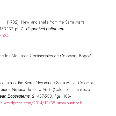
. H. (1902). New land shells from the Santa Marta
133-137, pl. 7.
,
disponível online em
38524
o de los Moluscos Continentales de Colombia. Bogotá:
Mollusca of the Sierra Nevada de Santa Marta, Colombia.
a Sierra Nevada de Santa Marta (Colombia), Transecto
2: 487-500, figs. 108-
dean Ecosystems.
iles.wordpress.com/2014/12/35_snsm-buritaca-la-