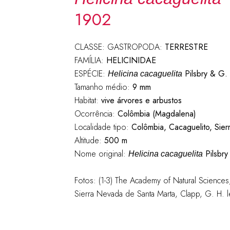
1902
CLASSE: GASTROPODA:
TERRESTRE
FAMÍLIA:
HELICINIDAE
ESPÉCIE:
Pilsbry & G.
Helicina cacaguelita
Tamanho médio:
9 mm
Habitat:
vive árvores e arbustos
Ocorrência:
Colômbia (Magdalena)
Localidade tipo:
Colômbia, Cacaguelito, Sie
Altitude:
500 m
Nome original:
Pilsbry
Helicina cacaguelita
Fotos: (1-3) The Academy of Natural Scienc
Sierra Nevada de Santa Marta, Clapp, G. H. 