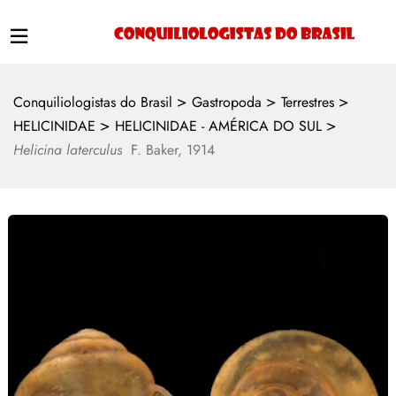
>
>
>
Conquiliologistas do Brasil
Gastropoda
Terrestres
>
>
HELICINIDAE
HELICINIDAE - AMÉRICA DO SUL
Helicina laterculus
F. Baker, 1914