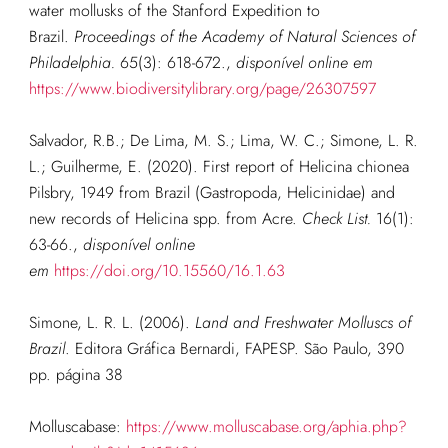
water mollusks of the Stanford Expedition to
Brazil.
Proceedings of the Academy of Natural Sciences of
Philadelphia.
65(3): 618-672.
,
disponível online em
https://www.biodiversitylibrary.org/page/26307597
Salvador, R.B.; De Lima, M. S.; Lima, W. C.; Simone, L. R.
L.; Guilherme, E. (2020). First report of Helicina chionea
Pilsbry, 1949 from Brazil (Gastropoda, Helicinidae) and
new records of Helicina spp. from Acre.
Check List.
16(1):
63-66.
,
disponível online
em
https://doi.org/10.15560/16.1.63
Simone, L. R. L. (2006).
Land and Freshwater Molluscs of
Brazil
. Editora Gráfica Bernardi, FAPESP. São Paulo, 390
pp. página 38
Molluscabase:
https://www.molluscabase.org/aphia.php?