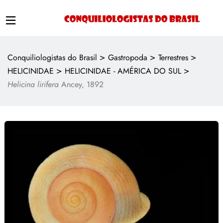
>
>
>
Conquiliologistas do Brasil
Gastropoda
Terrestres
>
>
HELICINIDAE
HELICINIDAE - AMÉRICA DO SUL
Helicina lirifera
Ancey, 1892