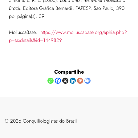
Simone, L. R. L. (2006).
Land and Freshwater Molluscs of
Brazil
. Editora Gráfica Bernardi, FAPESP. São Paulo, 390
pp.
página(s): 39
MolluscaBase:
https://www.molluscabase.org/aphia.php?
p=taxdetails&id=1449829
Compartilhe
©️ 2026 Conquiliologistas do Brasil