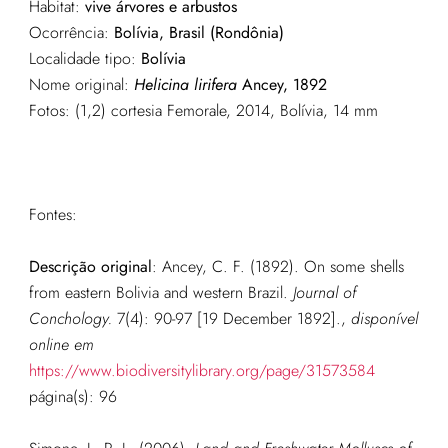
Habitat:
vive árvores e arbustos
Ocorrência:
Bolívia, Brasil (Rondônia)
Localidade tipo:
Bolívia
Nome original:
Helicina lirifera
Ancey, 1892
Fotos: (1,2)
cortesia Femorale, 2014, Bolívia, 14 mm
Fontes:
Descrição original
:
Ancey, C. F. (1892). On some shells
from eastern Bolivia and western Brazil.
Journal of
Conchology.
7(4): 90-97 [19 December 1892].
,
disponível
online em
https://www.biodiversitylibrary.org/page/31573584
página(s): 96