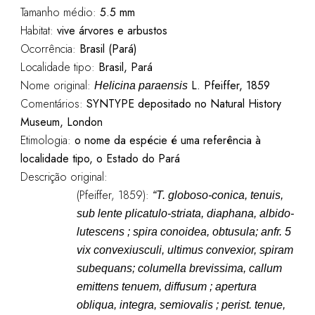
Tamanho médio:
5.5 mm
Habitat:
vive árvores e arbustos
Ocorrência:
Brasil (Pará)
Localidade tipo:
Brasil, Pará
Nome original:
L. Pfeiffer, 1859
Helicina paraensis
Comentários:
SYNTYPE depositado no Natural History
Museum, London
Etimologia:
o nome da espécie é uma referência à
localidade tipo, o Estado do Pará
Descrição original:
(Pfeiffer, 1859):
“T. globoso-conica, tenuis,
sub lente plicatulo-striata, diaphana, albido-
lutescens ; spira conoidea, obtusula; anfr. 5
vix convexiusculi, ultimus convexior, spiram
subequans; columella brevissima, callum
emittens tenuem, diffusum ; apertura
obliqua, integra, semiovalis ; perist. tenue,