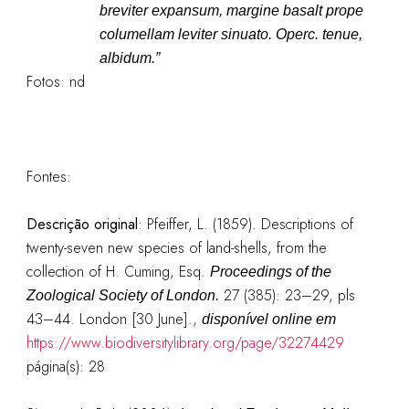
breviter expansum, margine basalt prope
columellam leviter sinuato. Operc. tenue,
albidum.”
Fotos: nd
Fontes:
Descrição original
:
Pfeiffer, L. (1859). Descriptions of
twenty-seven new species of land-shells, from the
collection of H. Cuming, Esq.
Proceedings of the
27 (385): 23–29, pls
Zoological Society of London.
43–44. London [30 June].
,
disponível online em
https://www.biodiversitylibrary.org/page/32274429
página(s): 28