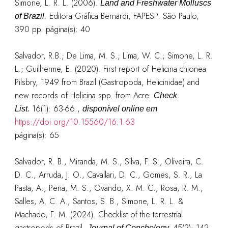
Simone, L. R. L. (2006).
Land and Freshwater Molluscs
. Editora Gráfica Bernardi, FAPESP. São Paulo,
of Brazil
390 pp.
página(s): 40
Salvador, R.B.; De Lima, M. S.; Lima, W. C.; Simone, L. R.
L.; Guilherme, E. (2020). First report of Helicina chionea
Pilsbry, 1949 from Brazil (Gastropoda, Helicinidae) and
new records of Helicina spp. from Acre.
Check
16(1): 63-66.
,
List.
disponível online em
https://doi.org/10.15560/16.1.63
página(s): 65
Salvador, R. B., Miranda, M. S., Silva, F. S., Oliveira, C.
D. C., Arruda, J. O., Cavallari, D. C., Gomes, S. R., La
Pasta, A., Pena, M. S., Ovando, X. M. C., Rosa, R. M.,
Salles, A. C. A., Santos, S. B., Simone, L. R. L. &
Machado, F. M. (2024). Checklist of the terrestrial
gastropods of Brazil.
45(2): 142-
Journal of Conchology.