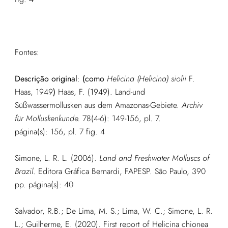
Fontes:
Descrição original
:
(como
Helicina (Helicina) siolii
F.
Haas, 1949
)
Haas, F. (1949). Land-und
Süßwassermollusken aus dem Amazonas-Gebiete.
Archiv
für Molluskenkunde.
78(4-6): 149-156, pl. 7.
página(s): 156, pl. 7 fig. 4
Simone, L. R. L. (2006).
Land and Freshwater Molluscs of
Brazil
. Editora Gráfica Bernardi, FAPESP. São Paulo, 390
pp.
página(s): 40
Salvador, R.B.; De Lima, M. S.; Lima, W. C.; Simone, L. R.
L.; Guilherme, E. (2020). First report of Helicina chionea