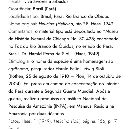
Habitat:
vive árvores e arbustos
Ocorrência:
Brasil (Pará)
Localidade tipo:
Brasil, Pará, Rio Branco de Obidos
Nome original:
Helicina (Helicina) siolii
F. Haas, 1949
Comentários:
o material tipo está depositado no “
Museu
de História Natural de Chicago No. 30.425; encontrado
no Foz do Rio Branco de Óbidos, no estado do Pará,
Brasil. Dr. Harald Perna de Sioli” (Haas, 1949)
Etimologia:
o nome da espécie é uma homenagem ao
agrônomo, pesquisador Harald Felix Ludwig Sioli
(Köthen, 25 de agosto de 1910 – Plön, 14 de outubro de
2004). Foi preso em campo de concentração no interior
do Pará durante a Segunda Guerra Mundial. Após a
guerra, realizou pesquisas no Instituto Nacional de
Pesquisa da Amazônia (INPA), em Manaus. Residiu na
Amazônia por duas décadas
Fotos:
Haas, F. (1949):
Helicina siolii,
página: 156, pl. 7
fig. 4