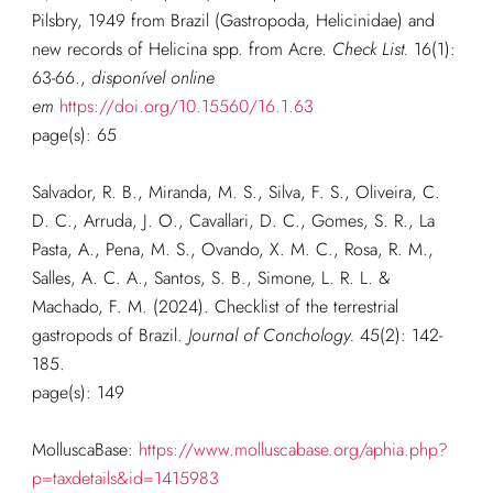
Pilsbry, 1949 from Brazil (Gastropoda, Helicinidae) and
new records of Helicina spp. from Acre.
Check List.
16(1):
63-66.
,
disponível online
em
https://doi.org/10.15560/16.1.63
page(s): 65
Salvador, R. B., Miranda, M. S., Silva, F. S., Oliveira, C.
D. C., Arruda, J. O., Cavallari, D. C., Gomes, S. R., La
Pasta, A., Pena, M. S., Ovando, X. M. C., Rosa, R. M.,
Salles, A. C. A., Santos, S. B., Simone, L. R. L. &
Machado, F. M. (2024). Checklist of the terrestrial
gastropods of Brazil.
Journal of Conchology.
45(2): 142-
185.
page(s): 149
MolluscaBase:
https://www.molluscabase.org/aphia.php?
p=taxdetails&id=1415983