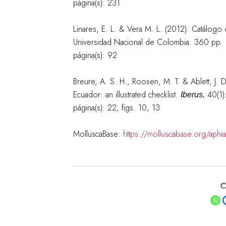
página(s): 231
Linares, E. L. & Vera M. L. (2012). Catálog
Universidad Nacional de Colombia. 360 pp.
página(s): 92
Breure, A. S. H., Roosen, M. T. & Ablett, J. 
Ecuador: an illustrated checklist.
40(1)
Iberus.
página(s): 22, figs. 10, 13
MolluscaBase:
https://molluscabase.org/aph
C