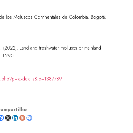
o de los Moluscos Continentales de Colombia. Bogotá:
D. (2022). Land and freshwater molluscs of mainland
: 1-290.
ia.php?p=taxdetails&id=1387789
ompartilhe