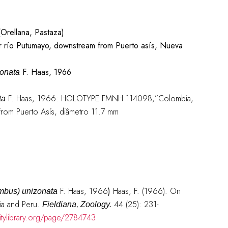
Orellana, Pastaza)
 río Putumayo, downstream from Puerto asís, Nueva
F. Haas, 1966
zonata
F. Haas, 1966: HOLOTYPE FMNH 114098,”Colombia,
ta
rom Puerto Asís, diâmetro 11.7 mm
F. Haas, 1966
)
Haas, F. (1966). On
mbus) unizonata
ia and Peru.
44 (25): 231-
Fieldiana, Zoology.
sitylibrary.org/page/2784743