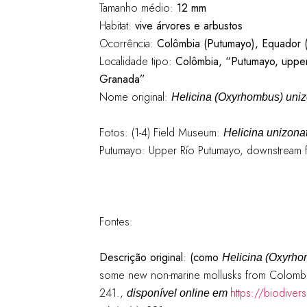
Tamanho médio:
12 mm
Habitat:
vive árvores e arbustos
Ocorrência:
Colômbia (Putumayo), Equador (
Localidade tipo:
Colômbia, “Putumayo, upper
Granada”
Nome original:
Helicina (Oxyrhombus) uni
Fotos: (1-4) Field Museum:
Helicina unizona
Putumayo: Upper Río Putumayo, downstream f
Fontes:
Descrição original
:
(como
Helicina (Oxyrho
some new non-marine mollusks from Colomb
241.,
https://biodiver
disponível online em