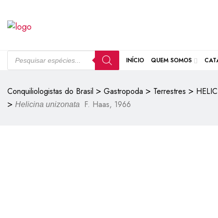
INÍCIO
QUEM SOMOS
CAT
>
>
>
Conquiliologistas do Brasil
Gastropoda
Terrestres
HELIC
>
F. Haas, 1966
Helicina unizonata