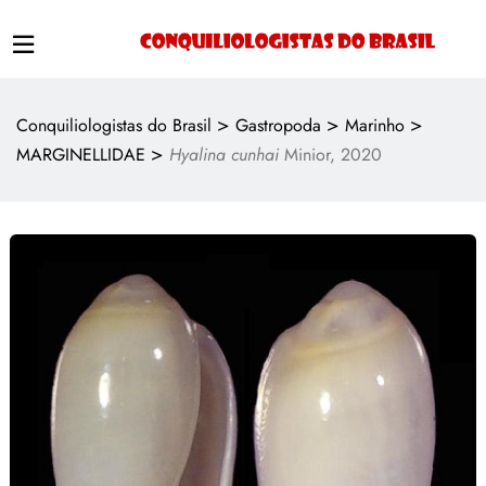
>
>
>
Conquiliologistas do Brasil
Gastropoda
Marinho
>
MARGINELLIDAE
Hyalina cunhai
Minior, 2020