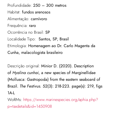
Profundidade:
250 – 300 metros
Habitat:
fundos arenosos
Alimentação:
carnívoro
Frequência:
raro
Ocorrência no Brasil:
SP
Localidade Tipo:
Santos, SP, Brasil
Etimologia:
Homenagem ao Dr. Carlo Magenta da
Cunha, malacologista brasileiro
Descrição original:
Minior D. (2020). Description
of
Hyalina cunhai
, a new species of Marginellidae
(Mollusca: Gastropoda) from the eastern seaboard of
Brazil.
The Festivus.
52(3): 218-223. page(s): 219, figs
1A-L
WoRMs:
https://www.marinespecies.org/aphia.php?
p=taxdetails&id=1450908