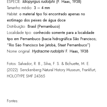
ESPÉCIE:
(F. Haas, 1938)
Idiopyrgus rudolphi
Tamanho médio:
3 – 4 mm
Habitat:
o material tipo foi encontrado apenas no
estômago dos peixes de água doce
Distribuição:
Brasil (Pernambuco)
Localidade tipo:
conhecido somente para a localidade
tipo em Pernambuco (bacia hidrográfica São Francisco;
“Rio Säo Francisco bei Jatobä, Staat Pernambuco”)
Nome original:
F. Haas, 1938
Hydracme rudolphi
Fotos:
Salvador, R. B., Silva, F. S. & Bichuette, M. E.
(2022): Senckenberg Natural History Museum, Frankfurt,
HOLOTYPE SMF 24365
Fontes: