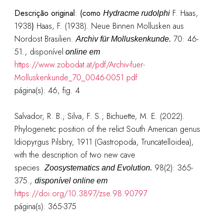
Descrição original
:
(como
F. Haas,
Hydracme rudolphi
1938
)
Haas, F. (1938). Neue Binnen Mollusken aus
Nordost Brasilien.
70: 46-
Archiv für Molluskenkunde.
51., disponível
online em
https://www.zobodat.at/pdf/Archiv-fuer-
Molluskenkunde_70_0046-0051.pdf
página(s): 46, fig. 4
Salvador, R. B.; Silva, F. S.; Bichuette, M. E. (2022).
Phylogenetic position of the relict South American genus
Idiopyrgus Pilsbry, 1911 (Gastropoda, Truncatelloidea),
with the description of two new cave
species.
98(2): 365-
Zoosystematics and Evolution.
375.,
disponível online em
https://doi.org/10.3897/zse.98.90797
página(s): 365-375