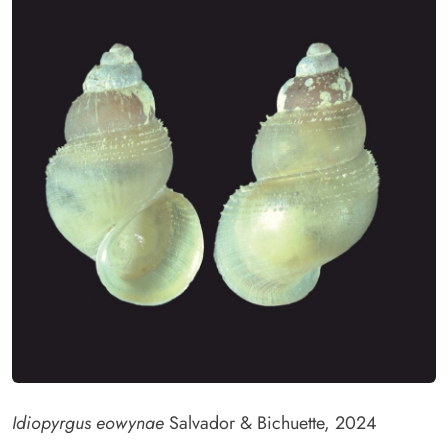
Idiopyrgus eowynae
Salvador & Bichuette, 2024