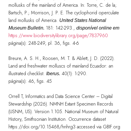
mollusks of the mainland of America. In: Torre, C. de la;
Bartsch, P.; Morrison, J. P. E. The cyclophorid operculate
land mollusks of America.
United States National
181: 142-293.
,
Museum Bulletin.
disponível online em
https://www.biodiversitylibrary.org/page/7837960
página(s): 248-249, pl. 36, figs. 4-6
Breure, A. S. H., Roosen, M. T. & Ablett, J. D. (2022).
Land and freshwater molluscs of mainland Ecuador: an
illustrated checklist.
40(1): 1-290.
Iberus.
página(s): 46, figs. 45
Orrell T, Informatics and Data Science Center – Digital
Stewardship (2026). NMNH Extant Specimen Records
(USNM, US). Version 1.105. National Museum of Natural
History, Smithsonian Institution. Occurrence dataset
https://doi.org/10.15468/hnhrg3 accessed via GBIF.org