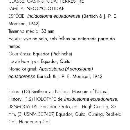
CLASSE: GASTROPODA:
TERRESTRE
FAMÍLIA:
NEOCYCLOTIDAE
ESPÉCIE:
(Bartsch & J. P. E.
Incidostoma ecuadorense
Morrison, 1942)
Tamanho médio:
33 mm
Habitat:
vive no solo, sob folhas ou enterrada parte do
tempo
Ocorrência:
Equador (Pichincha)
Localidade tipo:
Equador, Quito
Nome original:
Aperostoma (Aperostoma)
Bartsch & J. P. E. Morrison, 1942
ecuadorense
Fotos: (1-3) Smithsonian National Museum of Natural
History: (1,2) HOLOTYPE de
Incidostoma ecuadorense
,
USNM 316105, Equador, Quito, coll. Hugh Cuming, 33
mm; (3) USNM 307407, Equador, Quito, Cuming; Redfield
Coll; Henderson Coll