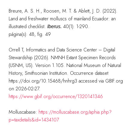
Breure, A. S. H., Roosen, M. T. & Ablett, J. D. (2022).
Land and freshwater molluscs of mainland Ecuador: an
illustrated checklist.
40(1): 1-290.
Iberus.
página(s): 48, fig. 49
Orrell T, Informatics and Data Science Center – Digital
Stewardship (2026). NMNH Extant Specimen Records
(USNM, US). Version 1.105. National Museum of Natural
History, Smithsonian Institution. Occurrence dataset
https://doi.org/10.15468/hnhrg3 accessed via GBIF.org
on 2026-02-27.
https://www.gbif.org/occurrence/1320141346
Molluscabase:
https://molluscabase.org/aphia.php?
p=taxdetails&id=1434107