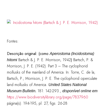
Fontes:
Descrição original: (como
Aperostoma (Incidostoma)
Bartsch & J. P. E. Morrison, 1942
)
Bartsch, P. &
hitomi
Morrison, J. P. E. (1942). Part 3 – The cyclophorid
mollusks of the mainland of America. In: Torre, C. de la;
Bartsch, P.; Morrison, J. P. E. The cyclophorid operculate
land mollusks of America.
United States National
181: 142-293.
,
Museum Bulletin.
disponível online em
https://www.biodiversitylibrary.org/page/7837960
página(s): 194-195, pl. 27, figs. 26-28