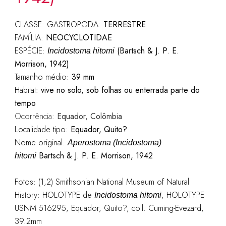
CLASSE: GASTROPODA:
TERRESTRE
FAMÍLIA:
NEOCYCLOTIDAE
ESPÉCIE:
(Bartsch & J. P. E.
Incidostoma hitomi
Morrison, 1942)
Tamanho médio:
39 mm
Habitat:
vive no solo, sob folhas ou enterrada parte do
tempo
Ocorrência:
Equador, Colômbia
Localidade tipo:
Equador, Quito?
Nome original:
A
perostoma (Incidostoma)
Bartsch & J. P. E. Morrison, 1942
hitomi
Fotos: (1,2) Smithsonian National Museum of Natural
History: HOLOTYPE de
, HOLOTYPE
Incidostoma hitomi
USNM 516295, Equador, Quito?, coll. Cuming-Evezard,
39.2mm