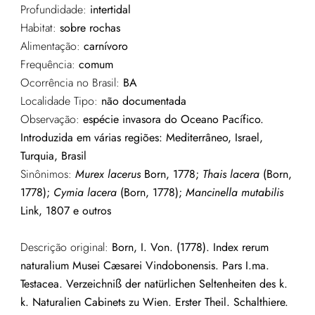
Profundidade:
intertidal
Habitat:
sobre rochas
Alimentação:
carnívoro
Frequência:
comum
Ocorrência no Brasil:
BA
Localidade Tipo:
não documentada
Observação:
espécie invasora do Oceano Pacífico.
Introduzida
em várias regiões: Mediterrâneo, Israel,
Turquia, Brasil
Sinônimos:
Murex
lacerus
Born, 1778;
Thais lacera
(Born,
1778);
Cymia
lacera
(Born, 1778);
Mancinella
mutabilis
Link, 1807 e outros
Descrição original:
Born, I. Von. (1778). Index rerum
naturalium Musei Cæsarei Vindobonensis. Pars I.ma.
Testacea. Verzeichniß der natürlichen Seltenheiten des k.
k. Naturalien Cabinets zu Wien. Erster Theil. Schalthiere.