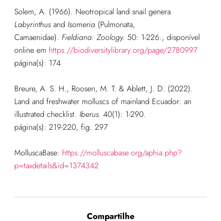
Solem, A. (1966). Neotropical land snail genera
Labyrinthus
and
Isomeria
(Pulmonata,
Camaenidae).
Fieldiana: Zoology.
50: 1-226.
, disponível
online em
https://biodiversitylibrary.org/page/2780997
página(s): 174
Breure, A. S. H., Roosen, M. T. & Ablett, J. D. (2022).
Land and freshwater molluscs of mainland Ecuador: an
illustrated checklist.
Iberus.
40(1): 1-290.
página(s): 219-220, fig. 297
MolluscaBase:
https://molluscabase.org/aphia.php?
p=taxdetails&id=1374342
Compartilhe