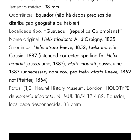
Tamanho médio:
38 mm
Ocorrência:
Equador (não há dados precisos de
distribuição geográfia ou habitat)
Localidade tipo:
“Guayaquil (republica Colombiana)”
Nome original:
Helix triodonta
A. d’Orbigny, 1835
Sinônimos:
Helix atrata
Reeve, 1852;
Helix mariciei
Cousin, 1887 (intended corrected spelling for
Helix
mauritii
Jousseaume, 1887);
Helix mauritii
Jousseaume,
1887 (unnecessary nom nov. pro
Helix atrata
Reeve, 1852
not Pfeiffer, 1854)
Fotos: (1,2) Natural History Museum, London: HOLOTYPE
de
Isomeria triodonta
, NHMUK 1854.12.4.82, Equador,
localidade desconhecida, 38.2mm