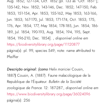
Aug. 1852; 127-134, Oct. 1852 [pl. 133 as “Oct. 1851”];
135-142, Nov. 1852; 143-146, Dec. 1852; 147-150, Feb.
1853; 151-154, Apr. 1853; 155-162, May 1853; 163-166,
Jun. 1853; 167-170, Jul. 1853; 171-174, Oct. 1853; 175,
176, Apr. 1854; 177, May 1854; 178-185, Jun. 1854; 186-
189, Jul. 1854; 190-193, Aug. 1854; 194, 195, Sept.
1854; 196-210, Dec. 1854].
,
disponível online em
https://biodiversitylibrary.org/page/11120877
página(s): pl. 99, species 549; note: name attributed to
Pfeiffer
Descrição original:
(como
Helix mariciei
Cousin,
1887
)
Cousin, A. (1887). Faune malacologique de la
Republique de l’Équateur.
Bulletin de la Société
zoologique de France.
12: 187-287.
,
disponível online em
https://www.biodiversitylibrary.org/page/36024096
página(s): 256