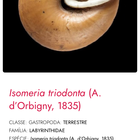
Isomeria triodonta
(A.
d’Orbigny, 1835)
CLASSE: GASTROPODA:
TERRESTRE
FAMÍLIA:
LABYRINTHIDAE
ESPÉCIE:
Isomeria triodonta
(A. d’Orbigny, 1835)