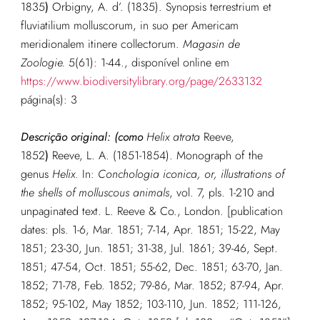
1835
)
Orbigny, A. d’. (1835). Synopsis terrestrium et
fluviatilium molluscorum, in suo per Americam
meridionalem itinere collectorum.
Magasin de
Zoologie.
5(61): 1-44.
, disponível online em
https://www.biodiversitylibrary.org/page/2633132
página(s): 3
Descrição original:
(como
Helix atrata
Reeve,
1852
)
Reeve, L. A. (1851-1854). Monograph of the
genus
Helix
. In:
Conchologia iconica, or, illustrations of
the shells of molluscous animals
, vol. 7, pls. 1-210 and
unpaginated text. L. Reeve & Co., London. [publication
dates: pls. 1-6, Mar. 1851; 7-14, Apr. 1851; 15-22, May
1851; 23-30, Jun. 1851; 31-38, Jul. 1861; 39-46, Sept.
1851; 47-54, Oct. 1851; 55-62, Dec. 1851; 63-70, Jan.
1852; 71-78, Feb. 1852; 79-86, Mar. 1852; 87-94, Apr.
1852; 95-102, May 1852; 103-110, Jun. 1852; 111-126,