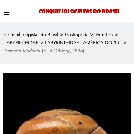
>
>
>
Conquiliologistas do Brasil
Gastropoda
Terrestres
>
>
LABYRINTHIDAE
LABYRINTHIDAE - AMÉRICA DO SUL
Isomeria triodonta
(A. d’Orbigny, 1835)