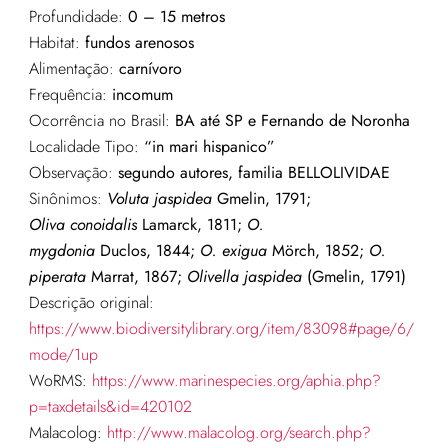
Profundidade:
0 – 15 metros
Habitat:
fundos arenosos
Alimentação:
carnívoro
Frequência:
incomum
Ocorrência no Brasil:
BA
até SP e Fernando de Noronha
Localidade Tipo:
“in mari hispanico”
Observação:
segundo autores, familia BELLOLIVIDAE
Sinônimos:
Voluta
jaspidea
Gmelin, 1791;
Oliva
conoidalis
Lamarck, 1811;
O.
mygdonia
Duclos
, 1844;
O.
exigua
Mörch
, 1852;
O.
piperata
Marrat, 1867;
Olivella
jaspidea
(Gmelin, 1791)
Descrição original:
https://www.biodiversitylibrary.org/item/83098#page/6/
mode/1up
WoRMS:
https://www.marinespecies.org/aphia.php?
p=taxdetails&id=420102
Malacolog:
http://www.malacolog.org/search.php?