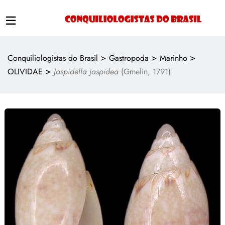
>
>
>
Conquiliologistas do Brasil
Gastropoda
Marinho
>
OLIVIDAE
Jaspidella jaspidea
(Gmelin, 1791)