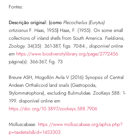
Fontes:
Descrição original: (como
Plecocheilus (Eurytus)
ortizianus
F. Haas, 1955
)
Haas, F. (1955). On some small
collections of inland shells from South America.
Fieldiana,
Zoology.
34(35): 361-387, figs. 70-84.
,
disponível online
em
https://www.biodiversitylibrary.org/page/2772456
página(s): 366-367, fig. 73
Breure ASH, Mogollón Avila V (2016) Synopsis of Central
Andean Orthalicoid land snails (Gastropoda,
Stylommatophora), excluding Bulimulidae. ZooKeys 588: 1-
199. disponível online em
https://doi.org/10.3897/zookeys.588.7906
Molluscabase:
https://www.molluscabase.org/aphia.php?
p=taxdetails&id=1453303