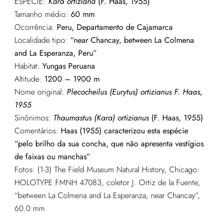
ESPÉCIE:
Kara ortiziana
(F. Haas, 1955)
Tamanho médio:
60 mm
Ocorrência:
Peru, Departamento de Cajamarca
Localidade tipo:
“near Chancay, between La Colmena
and La Esperanza, Peru”
Habitat:
Yungas Peruana
Altitude:
1200 – 1900 m
Nome original:
Plecocheilus (Eurytus) ortizianus
F. Haas,
1955
Sinônimos:
Thaumastus (Kara) ortizianus
(F. Haas, 1955)
Comentários:
Haas (1955) caracterizou esta espécie
“pelo brilho da sua concha, que não apresenta vestígios
de faixas ou manchas”
Fotos: (1-3) The Field Museum Natural History, Chicago:
HOLOTYPE FMNH 47083, coletor J. Ortiz de la Fuente,
“between La Colmena and La Esperanza, near Chancay”,
60.0 mm