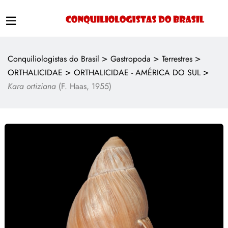
>
>
>
Conquiliologistas do Brasil
Gastropoda
Terrestres
>
>
ORTHALICIDAE
ORTHALICIDAE - AMÉRICA DO SUL
Kara ortiziana
(F. Haas, 1955)