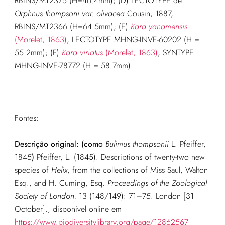
RBINS/MT2375 (H=46.4mm); (D) LECTOTYPE de
Orphnus thompsoni var. olivacea
Cousin, 1887,
RBINS/MT2366 (H=64.5mm); (E)
Kara yanamensis
(Morelet, 1863)
, LECTOTYPE MHNG-INVE-60202 (H =
55.2mm); (F)
Kara viriatus
(Morelet, 1863)
, SYNTYPE
MHNG-INVE-78772 (H = 58.7mm)
Fontes:
Descrição original: (como
Bulimus thompsonii
L. Pfeiffer,
1845
)
Pfeiffer, L. (1845). Descriptions of twenty-two new
species of
Helix
, from the collections of Miss Saul, Walton
Esq., and H. Cuming, Esq.
Proceedings of the Zoological
Society of London.
13 (148/149): 71–75. London [31
October].
, disponível online em
https://www.biodiversitylibrary.org/page/12862567