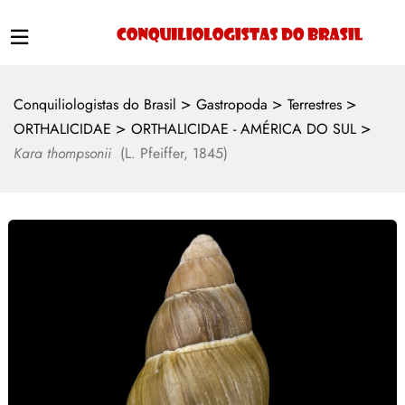
>
>
>
Conquiliologistas do Brasil
Gastropoda
Terrestres
>
>
ORTHALICIDAE
ORTHALICIDAE - AMÉRICA DO SUL
Kara thompsonii
(L. Pfeiffer, 1845)