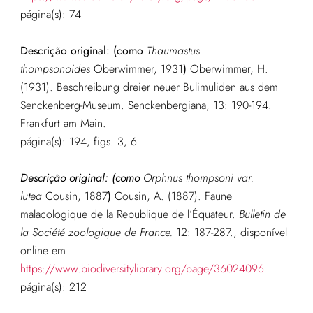
página(s): 74
Descrição original: (como
Thaumastus
thompsonoides
Oberwimmer, 1931
)
Oberwimmer, H.
(1931). Beschreibung dreier neuer Bulimuliden aus dem
Senckenberg-Museum. Senckenbergiana, 13: 190-194.
Frankfurt am Main.
página(s): 194, figs. 3, 6
Descrição original: (como
Orphnus thompsoni var.
lutea
Cousin, 1887
)
Cousin, A. (1887). Faune
malacologique de la Republique de l’Équateur.
Bulletin de
la Société zoologique de France.
12: 187-287.
,
disponível
online em
https://www.biodiversitylibrary.org/page/36024096
página(s): 212