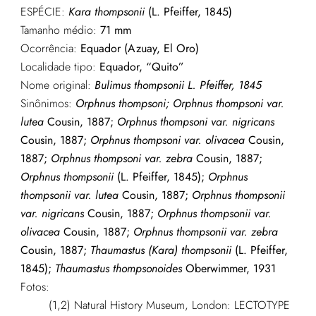
ESPÉCIE:
Kara thompsonii
(L. Pfeiffer, 1845)
Tamanho médio:
71 mm
Ocorrência:
Equador (Azuay, El Oro)
Localidade tipo:
Equador, “Quito”
Nome original:
Bulimus thompsonii L. Pfeiffer, 1845
Sinônimos:
Orphnus thompsoni;
Orphnus thompsoni var.
lutea
Cousin, 1887;
Orphnus thompsoni var. nigricans
Cousin, 1887;
Orphnus thompsoni var. olivacea
Cousin,
1887;
Orphnus thompsoni var. zebra
Cousin, 1887;
Orphnus thompsonii
(L. Pfeiffer, 1845);
Orphnus
thompsonii var. lutea
Cousin, 1887;
Orphnus thompsonii
var. nigricans
Cousin, 1887;
Orphnus thompsonii var.
olivacea
Cousin, 1887;
Orphnus thompsonii var. zebra
Cousin, 1887;
Thaumastus (Kara) thompsonii
(L. Pfeiffer,
1845);
Thaumastus thompsonoides
Oberwimmer, 1931
Fotos:
(1,2) Natural History Museum, London: LECTOTYPE