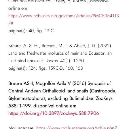
Científica del Pacífico.”.
PeerJ.
5, e3065.
,
disponível
online em
https://www.ncbi.nlm.nih.gov/pmc/articles/PMC5354113
/#
página(s): 40, fig. 19 C
Breure, A. S. H., Roosen, M. T. & Ablett, J. D. (2022).
Land and freshwater molluscs of mainland Ecuador: an
illustrated checklist.
Iberus.
40(1): 1-290.
página(s): 124, figs. 159C-D, 160, 163
Breure ASH, Mogollón Avila V (2016) Synopsis of
Central Andean Orthalicoid land snails (Gastropoda,
Stylommatophora), excluding Bulimulidae. ZooKeys
588: 1-199. disponível online em
https://doi.org/10.3897/zookeys.588.7906
Molluscabase:
https://www.molluscabase.org/aphia.php?