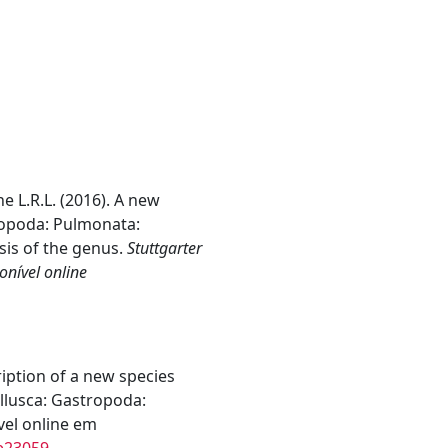
e L.R.L. (2016). A new
ropoda: Pulmonata:
sis of the genus.
Stuttgarter
onível online
iption of a new species
llusca: Gastropoda:
vel online em
.e23059