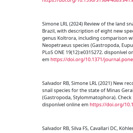
Simone LRL (2024) Review of the land sn
Brazil, with description of eight new sp
genus Koltrora, including comparison 
Neopetraeus species (Gastropoda, Eupul
PLoS ONE 19(12):e0315272. disponível on
em
https://doi.org/10.1371/journal.pon
Salvador RB, Simone LRL (2021) New reco
snail species for the state of Minas Gera
(Gastropoda, Stylommatophora). Check Li
disponível online em
https://doi.org/10.
Salvador RB, Silva FS, Cavallari DC, Köhle