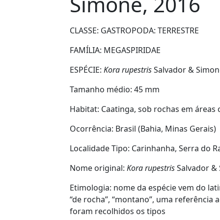
Simone, 2016
CLASSE: GASTROPODA:
TERRESTRE
FAMÍLIA:
MEGASPIRIDAE
ESPÉCIE:
Kora rupestris
Salvador & Simon
Tamanho médio:
45 mm
Habitat:
Caatinga, sob rochas em áreas c
Ocorrência:
Brasil (Bahia, Minas Gerais)
Localidade Tipo:
Carinhanha, Serra do R
Nome original:
Kora rupestris
Salvador & 
Etimologia:
nome da espécie vem do latim
“de rocha”, “montano”, uma referência
foram recolhidos os tipos