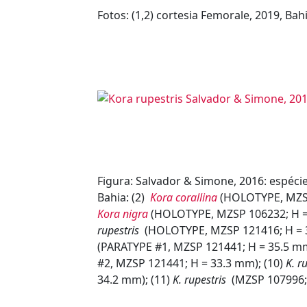
Fotos: (1,2) cortesia Femorale, 2019, B
Figura: Salvador & Simone, 2016: espéci
Bahia: (2)
Kora corallina
(HOLOTYPE, MZSP 
Kora nigra
(HOLOTYPE, MZSP 106232; H = 
rupestris
(HOLOTYPE, MZSP 121416; H = 3
(PARATYPE #1, MZSP 121441; H = 35.5 mm
#2, MZSP 121441; H = 33.3 mm); (10)
K. r
34.2 mm); (11)
K. rupestris
(MZSP 107996;