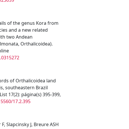
ails of the genus Kora from
ecies and a new related
with two Andean
monata, Orthalicoidea).
line
e.0315272
rds of Orthalicoidea land
is, southeastern Brazil
st 17(2): página(s) 395-399,
15560/17.2.395
r F, Slapcinsky J, Breure ASH