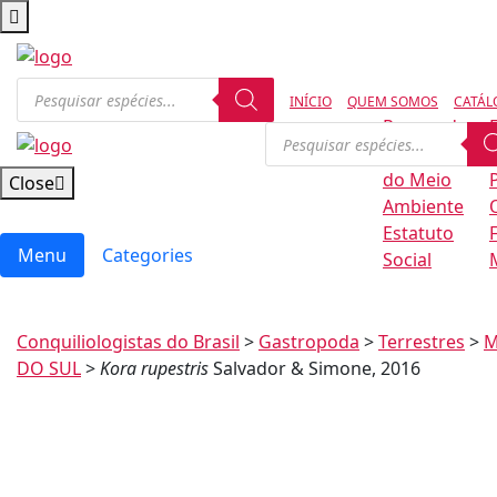
INÍCIO
QUEM SOMOS
CATÁL
Regras de
Conservação
B
do Meio
Close
Ambiente
Estatuto
Menu
Categories
Social
Conquiliologistas do Brasil
>
Gastropoda
>
Terrestres
>
M
DO SUL
>
Kora rupestris
Salvador & Simone, 2016