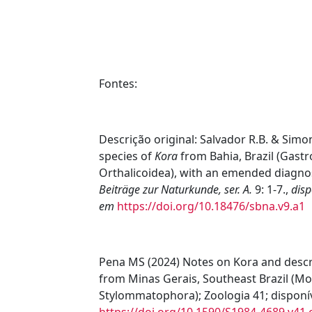
Fontes:
Descrição original
:
Salvador R.B. & Simon
species of
Kora
from Bahia, Brazil (Gast
Orthalicoidea), with an emended diagno
Beiträge zur Naturkunde, ser. A.
9: 1-7.
,
disp
em
https://doi.org/10.18476/sbna.v9.a1
Pena MS (2024) Notes on Kora and descr
from Minas Gerais, Southeast Brazil (Mo
Stylommatophora); Zoologia 41; disponí
https://doi.org/10.1590/S1984-4689.v41