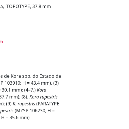
ahia, TOPOTYPE, 37.8 mm
es de Kora spp. do Estado da
103910; H = 43.4 mm). (3)
30.1 mm); (4–7.)
Kora
7.7 mm); (8).
Kora rupestris
); (9)
K. rupestris
(PARATYPE
upestris
(MZSP 106230; H =
 H = 35.6 mm)