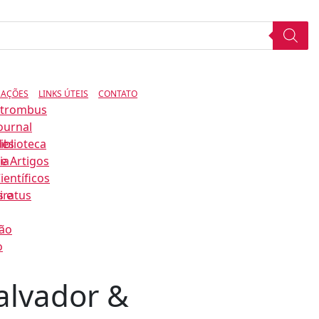
CAÇÕES
LINKS ÚTEIS
CONTATO
Strombus
ournal
des
iblioteca
ia
e Artigos
ientíficos
s e
iratus
ão
o
alvador &