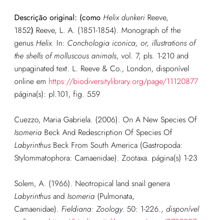
Descrição original: (como
Helix dunkeri
Reeve,
1852
)
Reeve, L. A. (1851-1854). Monograph of the
genus
Helix
. In:
Conchologia iconica, or, illustrations of
the shells of molluscous animals
, vol. 7, pls. 1-210 and
unpaginated text. L. Reeve & Co., London
, disponível
online em
https://biodiversitylibrary.org/page/11120877
página(s): pl.101, fig. 559
Cuezzo, Maria Gabriela. (2006). On A New Species Of
Isomeria
Beck And Redescription Of Species Of
Labyrinthus
Beck From South America (Gastropoda:
Stylommatophora: Camaenidae). Zootaxa. página(s) 1-23
Solem, A. (1966). Neotropical land snail genera
Labyrinthus
and
Isomeria
(Pulmonata,
Camaenidae).
Fieldiana: Zoology.
50: 1-226.
,
disponível