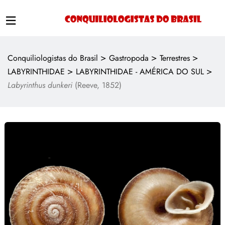
>
>
>
Conquiliologistas do Brasil
Gastropoda
Terrestres
>
>
LABYRINTHIDAE
LABYRINTHIDAE - AMÉRICA DO SUL
Labyrinthus dunkeri
(Reeve, 1852)