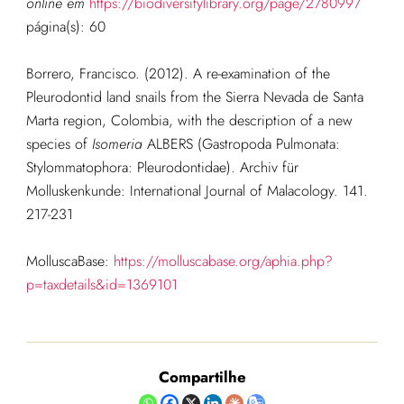
online em
https://biodiversitylibrary.org/page/2780997
página(s): 60
Borrero, Francisco. (2012). A re-examination of the
Pleurodontid land snails from the Sierra Nevada de Santa
Marta region, Colombia, with the description of a new
species of
Isomeria
ALBERS (Gastropoda Pulmonata:
Stylommatophora: Pleurodontidae). Archiv für
Molluskenkunde: International Journal of Malacology. 141.
217-231
MolluscaBase:
https://molluscabase.org/aphia.php?
p=taxdetails&id=1369101
Compartilhe