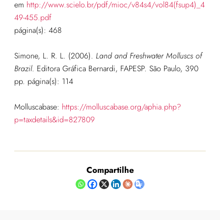
em
http://www.scielo.br/pdf/mioc/v84s4/vol84(fsup4)_4
49-455.pdf
página(s): 468
Simone, L. R. L. (2006).
Land and Freshwater Molluscs of
Brazil
. Editora Gráfica Bernardi, FAPESP. São Paulo, 390
pp.
página(s): 114
Molluscabase:
https://molluscabase.org/aphia.php?
p=taxdetails&id=827809
Compartilhe