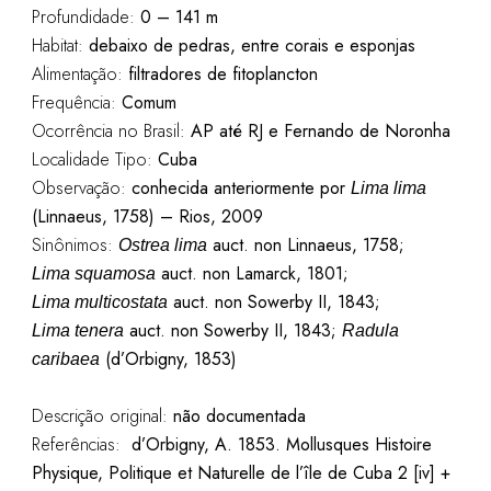
Profundidade:
0 – 141 m
Habitat:
debaixo de pedras, entre corais e esponjas
Alimentação:
filtradores de fitoplancton
Frequência:
Comum
Ocorrência no Brasil:
AP até RJ e Fernando de Noronha
Localidade Tipo:
Cuba
Observação:
conhecida anteriormente por
Lima lima
(Linnaeus, 1758) – Rios, 2009
Sinônimos:
auct. non Linnaeus, 1758;
Ostrea lima
auct. non Lamarck, 1801;
Lima squamosa
auct. non Sowerby II, 1843;
Lima multicostata
auct. non Sowerby II, 1843;
Lima tenera
Radula
(d’Orbigny, 1853)
caribaea
Descrição original:
não documentada
Referências:
d’Orbigny, A. 1853. Mollusques Histoire
Physique, Politique et Naturelle de l’île de Cuba 2 [iv] +