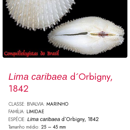
d´Orbigny,
Lima caribaea
1842
CLASSE: BIVALVIA:
MARINHO
FAMÍLIA:
LIMIDAE
d´Orbigny, 1842
ESPÉCIE:
Lima caribaea
Tamanho médio:
25 – 45 mm