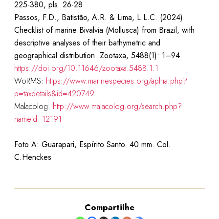
225-380, pls. 26-28
Passos, F.D., Batistão, A.R. & Lima, L.L.C. (2024).
Checklist of marine Bivalvia (Mollusca) from Brazil, with
descriptive analyses of their bathymetric and
geographical distribution. Zootaxa, 5488(1): 1–94.
https://doi.org/10.11646/zootaxa.5488.1.1
WoRMS:
https://www.marinespecies.org/aphia.php?
p=taxdetails&id=420749
Malacolog:
http://www.malacolog.org/search.php?
nameid=12191
Foto A: Guarapari, Espírito Santo. 40 mm. Col.
C.Henckes
Compartilhe