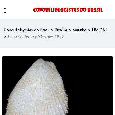
>
>
>
Conquiliologistas do Brasil
Bivalvia
Marinho
LIMIDAE
>
d´Orbigny, 1842
Lima caribaea