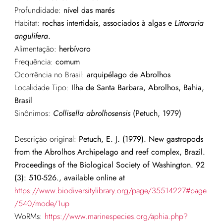
Profundidade:
nível das marés
Habitat:
rochas intertidais, associados à algas e
Littoraria
angulifera
.
Alimentação:
herbívoro
Frequência:
comum
Ocorrência no Brasil:
arquipélago de Abrolhos
Localidade Tipo:
Ilha de Santa Barbara, Abrolhos, Bahia,
Brasil
Sinônimos:
Collisella abrolhosensis
(Petuch, 1979)
Descrição original:
Petuch, E. J. (1979). New gastropods
from the Abrolhos Archipelago and reef complex, Brazil.
Proceedings of the Biological Society of Washington. 92
(3): 510-526., available online at
https://www.biodiversitylibrary.org/page/35514227#page
/540/mode/1up
WoRMs:
https://www.marinespecies.org/aphia.php?