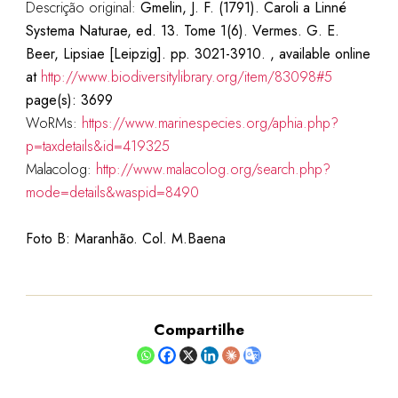
Descrição original:
Gmelin, J. F. (1791). Caroli a Linné
Systema Naturae, ed. 13. Tome 1(6). Vermes. G. E.
Beer, Lipsiae [Leipzig]. pp. 3021-3910. , available online
at
http://www.biodiversitylibrary.org/item/83098#5
page(s): 3699
WoRMs:
https://www.marinespecies.org/aphia.php?
p=taxdetails&id=419325
Malacolog:
http://www.malacolog.org/search.php?
mode=details&waspid=8490
Foto B: Maranhão. Col. M.Baena
Compartilhe