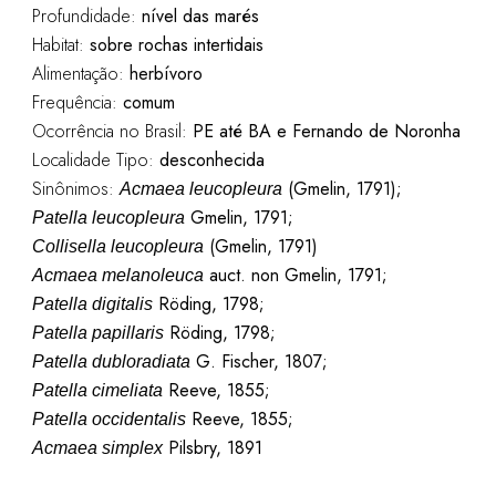
Profundidade:
nível das marés
Habitat:
sobre rochas intertidais
Alimentação:
herbívoro
Frequência:
comum
Ocorrência no Brasil:
PE até BA e Fernando de Noronha
Localidade Tipo:
desconhecida
Sinônimos:
(Gmelin, 1791);
Acmaea leucopleura
Gmelin, 1791;
Patella leucopleura
(Gmelin, 1791)
Collisella leucopleura
auct. non Gmelin, 1791;
Acmaea melanoleuca
Röding, 1798;
Patella digitalis
Röding, 1798;
Patella papillaris
G. Fischer, 1807;
Patella dubloradiata
Reeve, 1855;
Patella cimeliata
Reeve, 1855;
Patella occidentalis
Pilsbry, 1891
Acmaea simplex