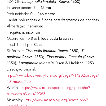
ESPÉCIE:
(Reeve, 1850)
Lucapinella limatula
Tamanho médio:
7 – 15 mm
Profundidade:
0 – 146 metros
Habitat:
sob rochas e fundos com fragmentos de conchas
Alimentação:
herbívoro
Frequência:
incomum
Ocorrência no Brasil:
toda costa brasileira
Localidade Tipo:
Cuba
Sinônimos:
Reeve, 1850;
Fissurella limatula
F.
Reeve, 1850;
(Reeve,
aculeata
Fissurelidea
limatula
1850);
Olson & Harbison, 1953
Lucapinella talanteia
Descrição original:
https://www.biodiversitylibrary.org/page/9142026#page/
101/mode/1up
WoRMs:
https://www.marinespecies.org/aphia.php?
p=taxdetails&id=419368
Malacolog:
http://www.malacolog.org/search.php?