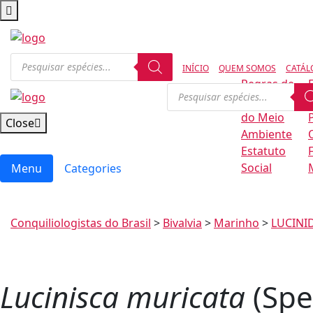
Pesquisar produtos
INÍCIO
QUEM SOMOS
CATÁL
Regras de
Pesquisar produtos
Conservação
B
do Meio
Close
Ambiente
Estatuto
Social
Menu
Categories
Conquiliologistas do Brasil
>
Bivalvia
>
Marinho
>
LUCINI
Lucinisca muricata
(Spe