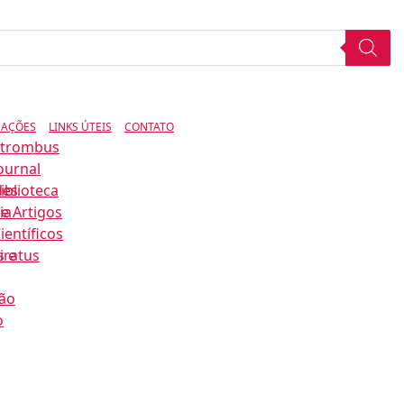
CAÇÕES
LINKS ÚTEIS
CONTATO
Strombus
ournal
des
iblioteca
ia
e Artigos
ientíficos
s e
iratus
ão
o