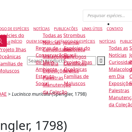
Pesquisar
produtos
OGO DE ESPÉCIES
NOTÍCIAS
PUBLICAÇÕES
LINKS ÚTEIS
CONTATO
Espécies do
Todas as
Strombus
INÍCIO
QUEM SOMOS
CATÁLOGO DE ESPÉCIES
NOTÍCIAS
PUBLI
rasil
Notícias
Journal
Regras de
Espécies do
Todas as
Projeto Ilhas
Curiosidades
Biblioteca
Conservação
Brasil
Notícias
J
Oceânicas
Malacologia
de Artigos
do Meio
Projeto Ilhas
Curiosida
B
Famílias de
em Dia
Científicos
Ambiente
Oceânicas
Malacolog
d
Moluscos
Exposições e
Siratus
Estatuto
Famílias de
em Dia
C
Palestras
Social
Moluscos
Exposiçõe
S
Manutenção
Palestras
da Coleção
DAE
>
Lucinisca muricata
(Spengler, 1798)
Manutenç
da Coleçã
ngler, 1798)