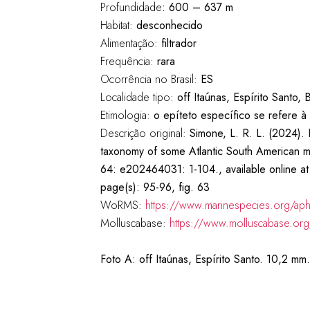
Profundidade
:
600
– 637 m
Habitat:
desconhecido
Alimentação:
filtrador
Frequência:
rara
Ocorrência no Brasil:
ES
Localidade tipo:
off Itaúnas, Espírito Santo, B
Etimologia:
o epíteto específico se refere à
Descrição original:
Simone, L. R. L. (2024). 
taxonomy of some Atlantic South American ma
64: e202464031: 1-104., available online a
page(s): 95-96, fig. 63
WoRMS:
https://www.marinespecies.org/ap
Molluscabase:
https://www.molluscabase.or
Foto A:
off Itaúnas, Espírito Santo. 10,2 