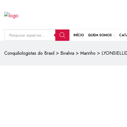
INÍCIO
QUEM SOMOS
CAT
>
>
>
Conquiliologistas do Brasil
Bivalvia
Marinho
LYONSIELLI