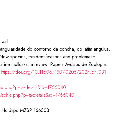
rasil
 angularidade do contorno da concha, do latim angulus.
New species, misidentifications and problematic
rine mollusks: a review. Papeis Avulsos de Zoologia.
t
https://doi.org/10.11606/1807-0205/2024.64.031
hia.php?p=taxdetails&id=1766040
g/aphia.php?p=taxdetails&id=1766040
mm. Holótipo MZSP 166503