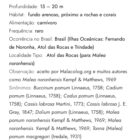
Profundidade:
15 – 20 m
Habitat:
fundo arenoso, próximo a rochas e corais
Alimentação:
carnívoro
Frequência:
raro
Ocorrência no Brasil:
Brasil (Ilhas Oceânicas: Fernando
de Noronha, Atol das Rocas e Trindade)
Localidade Tipo:
Atol das Rocas (para
Malea
noronhensis
)
Observação:
aceito por Malacolog.org e muitos autores
como
Malea
noronhensis
Kempf & Matthews, 1969
Sinônimos:
Buccinum pomum
Linnaeus, 1758;
Cadium
pomum
(Linnaeus, 1758);
Cadus pomum
(Linnaeus,
1758);
Cassis labrosa
Martini, 1773;
Cassis labrosa
J. E.
Gray, 1847;
Dolium pomum
(Linnaeus, 1758);
Malea
pomum noronhensis
Kempf & Matthews, 1969;
M
alea
noronhensis
Kempf & Matthews, 1969;
Tonna (Malea)
pomum macgregori
(Iredale, 1931)