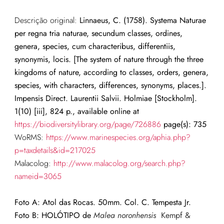
Descrição original:
Linnaeus, C. (1758). Systema Naturae
per regna tria naturae, secundum classes, ordines,
genera, species, cum characteribus, differentiis,
synonymis, locis. [The system of nature through the three
kingdoms of nature, according to classes, orders, genera,
species, with characters, differences, synonyms, places.].
Impensis Direct. Laurentii Salvii. Holmiae [Stockholm].
1(10) [iii], 824 p., available online at
https://biodiversitylibrary.org/page/726886
page(s): 735
WoRMS:
https://www.marinespecies.org/aphia.php?
p=taxdetails&id=217025
Malacolog:
http://www.malacolog.org/search.php?
nameid=3065
Foto A: Atol das Rocas. 50mm. Col. C. Tempesta Jr.
Foto B: HOLÓTIPO de
M
alea noronhensis
Kempf &