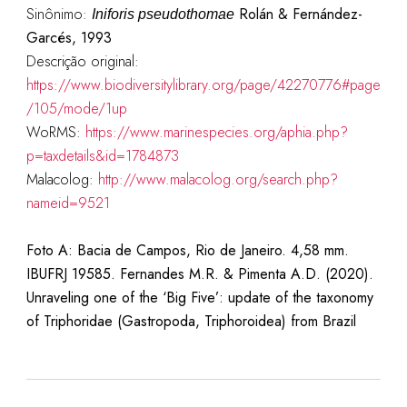
Sinônimo:
Rolán & Fernández-
Iniforis pseudothomae
Garcés, 1993
Descrição original:
https://www.biodiversitylibrary.org/page/42270776#page
/105/mode/1up
WoRMS:
https://www.marinespecies.org/aphia.php?
p=taxdetails&id=1784873
Malacolog:
http://www.malacolog.org/search.php?
nameid=9521
Foto A: Bacia de Campos, Rio de Janeiro. 4,58 mm.
IBUFRJ 19585.
Fernandes M.R. & Pimenta A.D. (2020).
Unraveling one of the ‘Big Five’: update of the taxonomy
of Triphoridae (Gastropoda, Triphoroidea) from Brazil