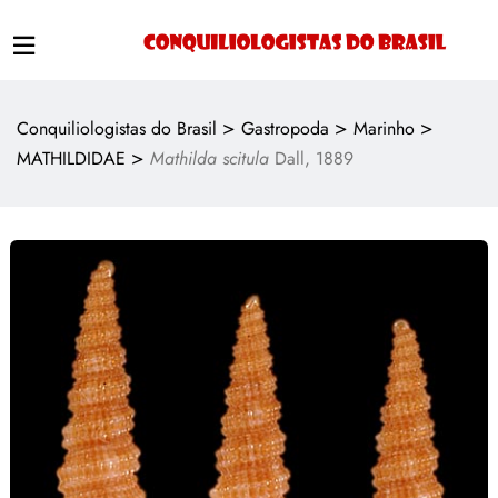
>
>
>
Conquiliologistas do Brasil
Gastropoda
Marinho
>
MATHILDIDAE
Mathilda scitula
Dall, 1889