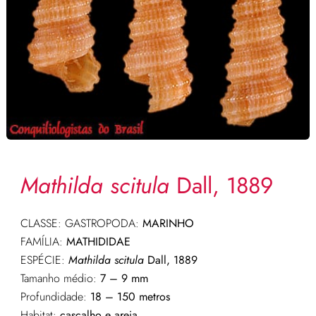
Mathilda scitula
Dall, 1889
CLASSE: GASTROPODA:
MARINHO
FAMÍLIA:
MATHIDIDAE
ESPÉCIE:
Mathilda scitula
Dall, 1889
Tamanho médio:
7 – 9 mm
Profundidade:
18 – 150
metros
Habitat:
cascalho e areia