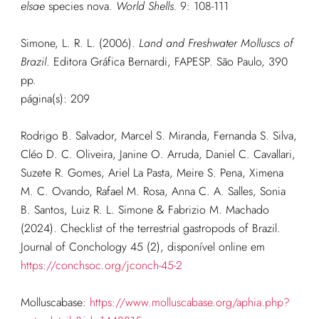
elsae
species nova.
World Shells.
9: 108-111
Simone, L. R. L. (2006).
Land and Freshwater Molluscs of
Brazil
. Editora Gráfica Bernardi, FAPESP. São Paulo, 390
pp.
página(s): 209
Rodrigo B. Salvador, Marcel S. Miranda, Fernanda S. Silva,
Cléo D. C. Oliveira, Janine O. Arruda, Daniel C. Cavallari,
Suzete R. Gomes, Ariel La Pasta, Meire S. Pena, Ximena
M. C. Ovando, Rafael M. Rosa, Anna C. A. Salles, Sonia
B. Santos, Luiz R. L. Simone & Fabrizio M. Machado
(2024). Checklist of the terrestrial gastropods of Brazil.
Journal of Conchology 45 (2), disponível online em
https://conchsoc.org/jconch-45-2
Molluscabase:
https://www.molluscabase.org/aphia.php?