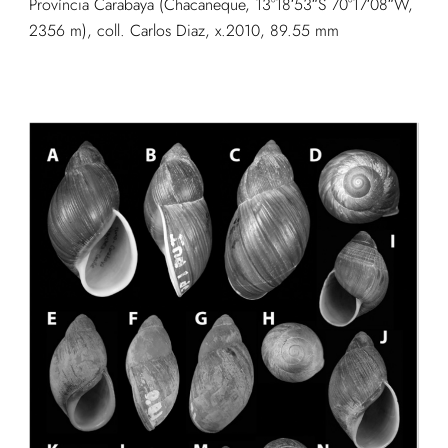
Província Carabaya (Chacaneque, 13°18′53″S 70°17′08″W,
2356 m), coll. Carlos Diaz, x.2010, 89.55 mm