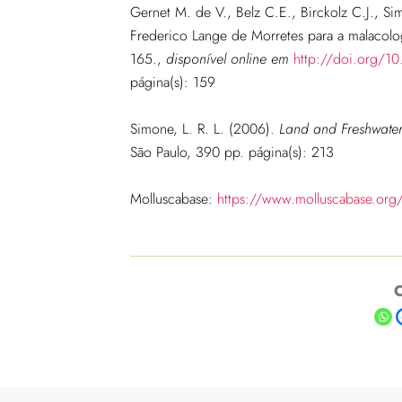
Gernet M. de V., Belz C.E., Birckolz C.J., Si
Frederico Lange de Morretes para a malacolog
165.
,
disponível online em
http://doi.org/1
página(s): 159
Simone, L. R. L. (2006).
Land and Freshwater 
São Paulo, 390 pp. página(s): 213
Molluscabase:
https://www.molluscabase.org
C