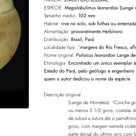
ESPÉCIE:
Megalobulimus leonardosi
(Lange d
Tamanho médio:
102 mm
Habitat:
vive no solo, sob folhas ou enterra
Alimentação:
provavelmente Herbívoro
Distribuição:
Brasil, Pará
Localidade tipo: “
margens do Rio Fresco, afl
Nome original:
Psiloicus leonardosi
Lange de
Etimologia:
Encontrado um único exemplar às
Estado
do Pará, pelo geólogo e engenheiro 
quem o autor dedicou o nome da espécie
Descrição original:
(Lange de Morretes): “Concha gr
ou menos 5 1/2 giros; costelas d
de sutura a sutura ate o penúlti
giros, com margem estreita violet
parte dorsal do ultimo giro com l