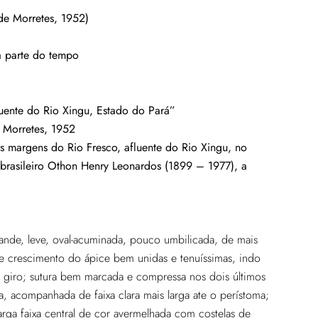
e Morretes, 1952)
da parte do tempo
uente do Rio Xingu, Estado do Pará”
 Morretes, 1952
 margens do Rio Fresco, afluente do Rio Xingu, no
brasileiro Othon Henry Leonardos (1899 – 1977), a
ande, leve, oval-acuminada, pouco umbilicada, de mais
e crescimento do ápice bem unidas e tenuíssimas, indo
mo giro; sutura bem marcada e compressa nos dois últimos
a, acompanhada de faixa clara mais larga ate o perístoma;
arga faixa central de cor avermelhada com costelas de