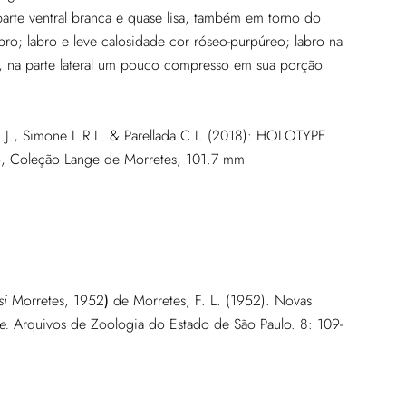
rte ventral branca e quase lisa, também em torno do
abro; labro e leve calosidade cor róseo-purpúreo; labro na
o, na parte lateral um pouco compresso em sua porção
C.J., Simone L.R.L. & Parellada C.I. (2018): HOLOTYPE
 Coleção Lange de Morretes, 101.7 mm
si
Morretes, 1952
)
de Morretes, F. L. (1952). Novas
e.
Arquivos de Zoologia do Estado de São Paulo. 8: 109-