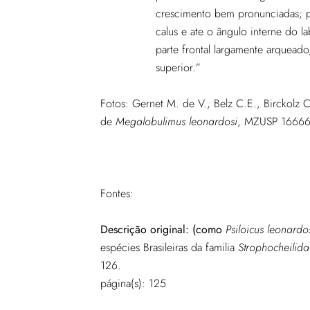
crescimento bem pronunciadas; pa
calus e ate o ângulo interne do l
parte frontal largamente arquead
superior.”
Fotos:
Gernet M. de V., Belz C.E., Birckolz 
de
Megalobulimus leonardosi
, MZUSP 16666,
Fontes:
Descrição original: (como
Psiloicus leonardo
espécies Brasileiras da familia
Strophocheilida
126.
página(s): 125