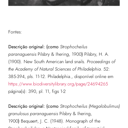
Fontes:
Descrição original:
(como
Strophocheilus
paranaguensis
Pilsbry & Ihering, 1900
)
Pilsbry, H. A.
(1900). New South American land snails.
Proceedings of
the Academy of Natural Sciences of Philadelphia.
52:
385-394, pls. 11-12. Philadelphia.
, disponível online em
https://www.biodiversitylibrary.org/page/24694265
página(s): 390, pl. 11, figs 1-2
Descrição original:
(como
Strophocheilus (Megalobulimus)
granulosus paranaguensis
Pilsbry & Ihering,
1900
)
Bequaert, J. C. (1948). Monograph of the