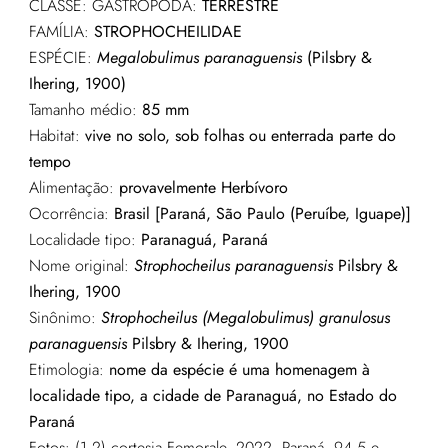
CLASSE: GASTROPODA:
TERRESTRE
FAMÍLIA:
STROPHOCHEILIDAE
ESPÉCIE:
Megalobulimus paranaguensis
(Pilsbry &
Ihering, 1900)
Tamanho médio:
85 mm
Habitat:
vive no solo, sob folhas ou enterrada parte do
tempo
Alimentação:
provavelmente Herbívoro
Ocorrência:
Brasil [Paraná, São Paulo (Peruíbe, Iguape)]
Localidade tipo:
Paranaguá, Paraná
Nome original:
Strophocheilus paranaguensis
Pilsbry &
Ihering, 1900
Sinônimo:
Strophocheilus (Megalobulimus) granulosus
paranaguensis
Pilsbry & Ihering, 1900
Etimologia:
nome da espécie é uma homenagem à
localidade tipo, a cidade de Paranaguá, no Estado do
Paraná
Fotos: (1,2) cortesia Femorale, 2022, Paraná, 94.5 e