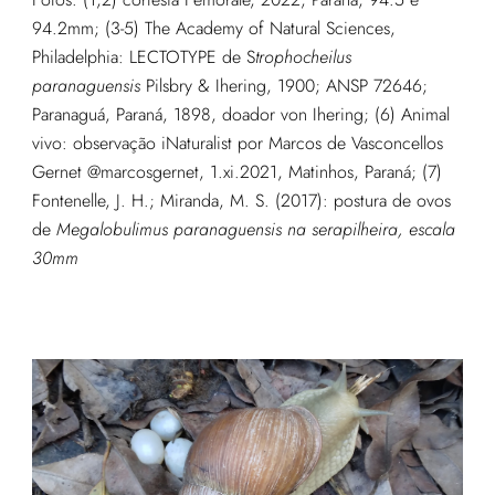
94.2mm; (3-5) The Academy of Natural Sciences,
Philadelphia: LECTOTYPE de S
trophocheilus
paranaguensis
Pilsbry & Ihering, 1900; ANSP 72646;
Paranaguá, Paraná, 1898, doador von Ihering; (6) Animal
vivo: observação iNaturalist por Marcos de Vasconcellos
Gernet @marcosgernet, 1.xi.2021, Matinhos, Paraná; (7)
Fontenelle, J. H.; Miranda, M. S. (2017):
postura de ovos
de
Megalobulimus paranaguensis na serapilheira, escala
30mm