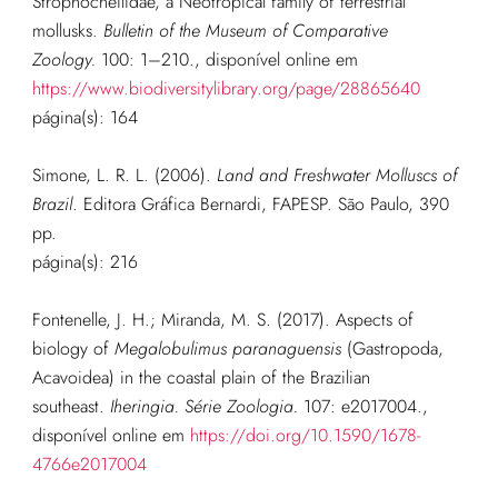
Strophocheilidae, a Neotropical family of terrestrial
mollusks.
Bulletin of the Museum of Comparative
Zoology.
100: 1–210.
, disponível online em
https://www.biodiversitylibrary.org/page/28865640
página(s): 164
Simone, L. R. L. (2006).
Land and Freshwater Molluscs of
Brazil
. Editora Gráfica Bernardi, FAPESP. São Paulo, 390
pp.
página(s): 216
Fontenelle, J. H.; Miranda, M. S. (2017). Aspects of
biology of
Megalobulimus paranaguensis
(Gastropoda,
Acavoidea) in the coastal plain of the Brazilian
southeast.
Iheringia. Série Zoologia.
107: e2017004.
,
disponível online em
https://doi.org/10.1590/1678-
4766e2017004