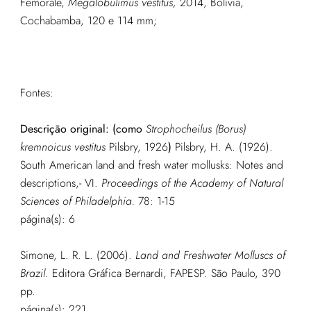
Femorale,
Megalobulimus vestitus,
2014, Bolívia,
Cochabamba, 120 e 114 mm;
Fontes:
Descrição original: (como
Strophocheilus (Borus)
kremnoicus vestitus
Pilsbry, 1926
)
Pilsbry, H. A. (1926).
South American land and fresh water mollusks: Notes and
descriptions,- VI.
Proceedings of the Academy of Natural
Sciences of Philadelphia.
78: 1-15
página(s): 6
Simone, L. R. L. (2006).
Land and Freshwater Molluscs of
Brazil
. Editora Gráfica Bernardi, FAPESP. São Paulo, 390
pp.
página(s): 221