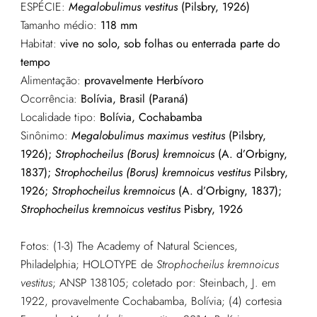
ESPÉCIE:
Megalobulimus vestitus
(Pilsbry, 1926)
Tamanho médio:
118 mm
Habitat:
vive no solo, sob folhas ou enterrada parte do
tempo
Alimentação:
provavelmente Herbívoro
Ocorrência:
Bolívia, Brasil (Paraná)
Localidade tipo:
Bolívia, Cochabamba
Sinônimo:
Megalobulimus maximus vestitus
(Pilsbry,
1926);
Strophocheilus (Borus) kremnoicus
(A. d’Orbigny,
1837);
Strophocheilus (Borus) kremnoicus vestitus
Pilsbry,
1926;
Strophocheilus kremnoicus
(A. d’Orbigny, 1837);
Strophocheilus kremnoicus vestitus
Pisbry, 1926
Fotos: (1-3) The Academy of Natural Sciences,
Philadelphia; HOLOTYPE de
Strophocheilus kremnoicus
vestitus
; ANSP 138105; coletado por:
Steinbach, J. em
1922, provavelmente Cochabamba, Bolívia;
(4) cortesia