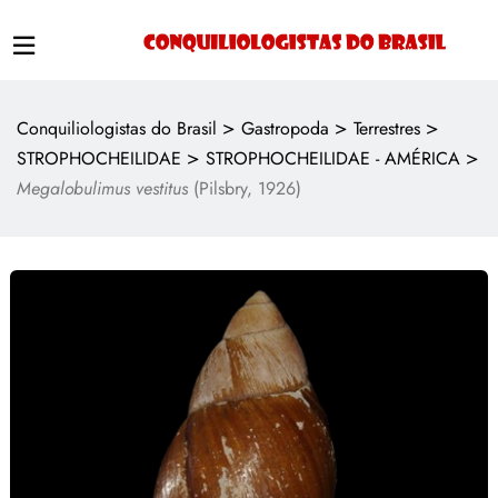
>
>
>
Conquiliologistas do Brasil
Gastropoda
Terrestres
>
>
STROPHOCHEILIDAE
STROPHOCHEILIDAE - AMÉRICA
Megalobulimus vestitus
(Pilsbry, 1926)