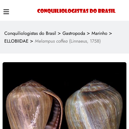
>
>
>
Conquiliologistas do Brasil
Gastropoda
Marinho
>
ELLOBIIDAE
Melampus coffea
(Linnaeus, 1758)