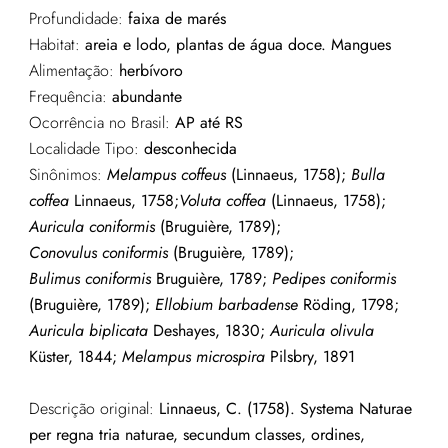
Profundidade:
faixa de marés
Habitat:
areia e lodo, plantas de água doce. Mangues
Alimentação:
herbívoro
Frequência:
abundante
Ocorrência no Brasil:
AP até RS
Localidade Tipo:
desconhecida
Sinônimos:
Melampus coffeus
(Linnaeus, 1758);
Bulla
coffea
Linnaeus, 1758;
Voluta coffea
(Linnaeus, 1758);
Auricula coniformis
(Bruguière, 1789);
Conovulus coniformis
(Bruguière, 1789);
Bulimus coniformis
Bruguière, 1789;
Pedipes coniformis
(Bruguière, 1789);
Ellobium barbadense
Röding, 1798;
Auricula biplicata
Deshayes, 1830;
Auricula olivula
Küster, 1844;
Melampus microspira
Pilsbry, 1891
Descrição original:
Linnaeus, C. (1758). Systema Naturae
per regna tria naturae, secundum classes, ordines,