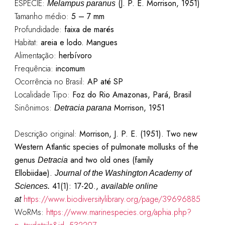
ESPÉCIE:
(J. P. E. Morrison, 1951)
Melampus paranus
Tamanho médio:
5 – 7 mm
Profundidade:
faixa de marés
Habitat:
areia e lodo. Mangues
Alimentação:
herbívoro
Frequência:
incomum
Ocorrência no Brasil:
AP até SP
Localidade Tipo:
Foz do Rio Amazonas, Pará, Brasil
Sinônimos:
Morrison, 1951
Detracia parana
Descrição original:
Morrison, J. P. E. (1951). Two new
Western Atlantic species of pulmonate mollusks of the
genus
and two old ones (family
Detracia
Ellobiidae).
Journal of the Washington Academy of
41(1): 17-20.,
Sciences.
available online
https://www.biodiversitylibrary.org/page/39696885
at
WoRMs:
https://www.marinespecies.org/aphia.php?