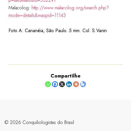
p=taxdetails&id=532297
Malacolog:
http://www.malacolog.org/search.php?
mode=details&waspid=11143
Foto A: Cananéia, São Paulo. 5 mm. Col. S.Vanin
Compartilhe
©️ 2026 Conquiliologistas do Brasil