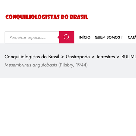
INÍCIO
QUEM SOMOS
CAT
>
>
>
Conquiliologistas do Brasil
Gastropoda
Terrestres
BULIM
Mesembrinus angulobasis
(Pilsbry, 1944)