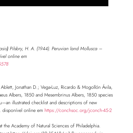
asis
)
Pilsbry, H. A. (1944). Peruvian land Mollusca –
nível online em
15578
Ablett, Jonathan D.; Vega-Luz, Ricardo & Mogollón Ávila,
ymaeus Albers, 1850 and Mesembrinus Albers, 1850 species
—an illustrated checklist and descriptions of new
. disponível online em
https://conchsoc.org/jconch-45-2
t the Academy of Natural Sciences of Philadelphia.