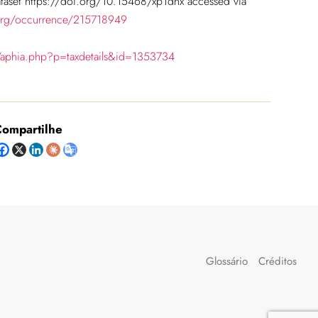
taset https://doi.org/10.15468/xp1dhx accessed via
org/occurrence/215718949
/aphia.php?p=taxdetails&id=1353734
ompartilhe
Glossário
Créditos