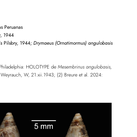
as Peruanas
y, 1944
s
Pilsbry, 1944;
Drymaeus (Ornatimormus) angulobasis
, Philadelphia: HOLOTYPE de
Mesembrinus
angulobasis,
Weyrauch, W, 21.xii.1943; (2) Breure et al. 2024: