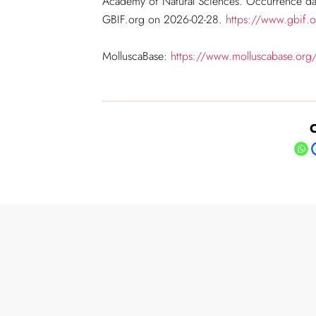
Academy of Natural Sciences. Occurrence da
GBIF.org on 2026-02-28.
https://www.gbif.
MolluscaBase:
https://www.molluscabase.org
C