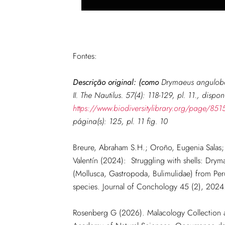
Fontes:
Descrição original: (como
Drymaeus angulob
II. The Nautilus. 57(4): 118-129, pl. 11., dispo
https://www.biodiversitylibrary.org/page/85
página(s): 125, pl. 11 fig. 10
Breure, Abraham S.H.; Oroño, Eugenia Salas; 
Valentín (2024): Struggling with shells: Dr
(Mollusca, Gastropoda, Bulimulidae) from Peru
species. Journal of Conchology 45 (2), 2024
Rosenberg G (2026). Malacology Collection a