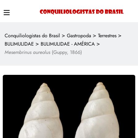
>
>
>
Conquiliologistas do Brasil
Gastropoda
Terrestres
>
>
BULIMULIDAE
BULIMULIDAE - AMÉRICA
Mesembrinus aureolus
(Guppy, 1866)