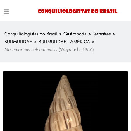
>
>
>
Conquiliologistas do Brasil
Gastropoda
Terrestres
>
>
BULIMULIDAE
BULIMULIDAE - AMÉRICA
Mesembrinus celendinensis
(Weyrauch, 1956)