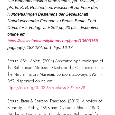
Die Binnenmollusken Venezuela’s, pp. 157-225, 2
pls.
In: K. B. Reichert, ed. Festschrift zur Feier des
Hundertjährigen Bestehens der Gesellschaft
Naturforschender Freunde zu Berlin, Berlin, Ferd.
Dümmler’s Verlag.
vii + 264 pp, 20 pls., disponível
online em
https://www.biodiversitylibrary.org/page/10603358
página(s): 183-184, pl. 1, figs. 16-17
Breure ASH, Ablett J (2014) Annotated type catalogue of
the Bulimulidae (Mollusca, Gastropoda, Orthalicoidea) in
the Natural History Museum, London. ZooKeys 392: 1-
367. disponível online em
https://doi.org/10.3897/zookeys.392.6328
Breure, Bram & Borrero, Francisco. (2019). A review of
Stenostylus Pilsbry, 1898 and Drymaeus Albers, 1850
(Mollusca: Gastropoda: Orthalicoidea: Bulimulidae) from