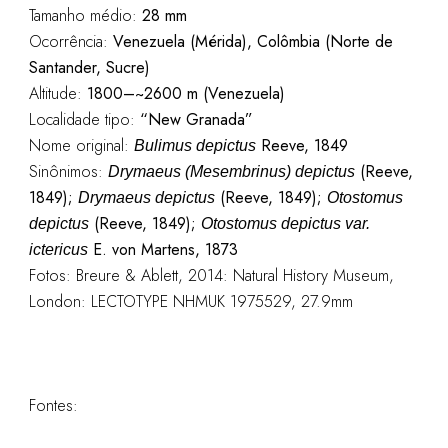
Tamanho médio:
28 mm
Ocorrência:
Venezuela (Mérida), Colômbia (Norte de
Santander, Sucre)
Altitude:
1800–~2600 m (Venezuela)
Localidade tipo:
“New Granada”
Nome original:
Reeve, 1849
Bulimus depictus
Sinônimos:
(Reeve,
Drymaeus (Mesembrinus) depictus
1849);
(Reeve, 1849);
Drymaeus depictus
Otostomus
(Reeve, 1849);
depictus
Otostomus depictus var.
E. von Martens, 1873
ictericus
Fotos: Breure & Ablett, 2014: Natural History Museum,
London: LECTOTYPE NHMUK 1975529, 27.9mm
Fontes: