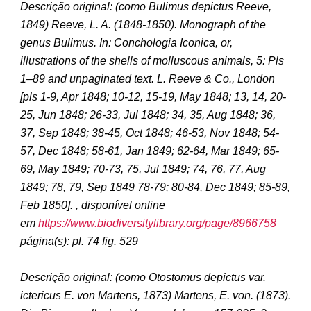
Descrição original: (como
Bulimus depictus Reeve,
1849
)
Reeve, L. A. (1848-1850). Monograph of the
genus Bulimus. In: Conchologia Iconica, or,
illustrations of the shells of molluscous animals, 5: Pls
1–89 and unpaginated text. L. Reeve & Co., London
[pls 1-9, Apr 1848; 10-12, 15-19, May 1848; 13, 14, 20-
25, Jun 1848; 26-33, Jul 1848; 34, 35, Aug 1848; 36,
37, Sep 1848; 38-45, Oct 1848; 46-53, Nov 1848; 54-
57, Dec 1848; 58-61, Jan 1849; 62-64, Mar 1849; 65-
69, May 1849; 70-73, 75, Jul 1849; 74, 76, 77, Aug
1849; 78, 79, Sep 1849 78-79; 80-84, Dec 1849; 85-89,
Feb 1850]. , disponível online
em
https://www.biodiversitylibrary.org/page/8966758
página(s): pl. 74 fig. 529
Descrição original: (como
Otostomus depictus var.
ictericus E. von Martens, 1873
)
Martens, E. von. (1873).