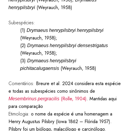
(Weyrauch, 1958)
henrypilsbryi
Subespécies:
(1)
Drymaeus henrypilsbryi henrypilsbryi
(Weyrauch, 1958);
(2)
Drymaeus henrypilsbryi densestrigatus
(Weyrauch, 1958);
(3)
Drymaeus henrypilsbryi
(Weyrauch, 1958)
pichitacalugaensis
Comentários:
Breure et al. 2024 considera esta espécie
e todas as subespécies como sinônimos de
(Rolle, 1904)
. Mantidas aqui
Mesembrinus pergracilis
para comparação
Etimologia:
o nome da espécie é uma homenagem a
Henry Augustus Pilsbry (Iowa 1862 – Flórida 1957).
Pilsbry foi um biólogo, malacólogo e carcinólogo.