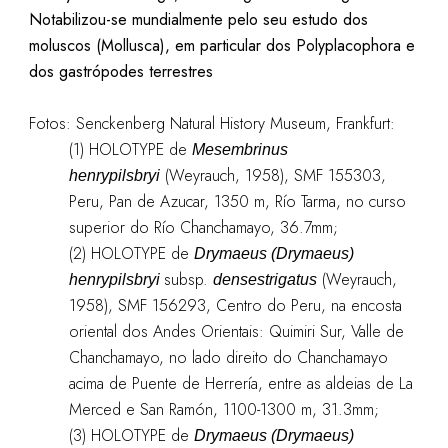
Notabilizou-se mundialmente pelo seu estudo dos
moluscos (Mollusca), em particular dos Polyplacophora e
dos gastrópodes terrestres
Fotos: Senckenberg Natural History Museum, Frankfurt:
(1) HOLOTYPE de
Mesembrinus
(Weyrauch, 1958), SMF 155303,
henrypilsbryi
Peru, Pan de Azucar, 1350 m, Río Tarma, no curso
superior do Río Chanchamayo, 36.7mm;
(2) HOLOTYPE de
Drymaeus (Drymaeus)
subsp.
(Weyrauch,
henrypilsbryi
densestrigatus
1958), SMF 156293, Centro do Peru, na encosta
oriental dos Andes Orientais: Quimiri Sur, Valle de
Chanchamayo, no lado direito do Chanchamayo
acima de Puente de Herrería, entre as aldeias de La
Merced e San Ramón, 1100-1300 m, 31.3mm;
(3) HOLOTYPE de
Drymaeus (Drymaeus)