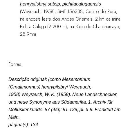
henrypilsbryi subsp. pichitacalugaensis
(Weyrauch, 1958), SMF 156338, Centro do Peru,
na encosta leste dos Andes Orientais: 2 km da mina
Pichita Caluga (2.200 m), na Bacia de Chanchamayo,
28.9mm
Fontes:
Descrição original: (como
Mesembrinus
(Ornatimormus) henrypilsbryi Weyrauch,
1958
)
Weyrauch, W. K. (1958). Neue Landschnecken
und neue Synonyme aus Südamerika, 1.
Archiv für
Molluskenkunde.
87 (4/6): 91-139, pl. 6-9. Frankfurt am
Main.
página(s): 134