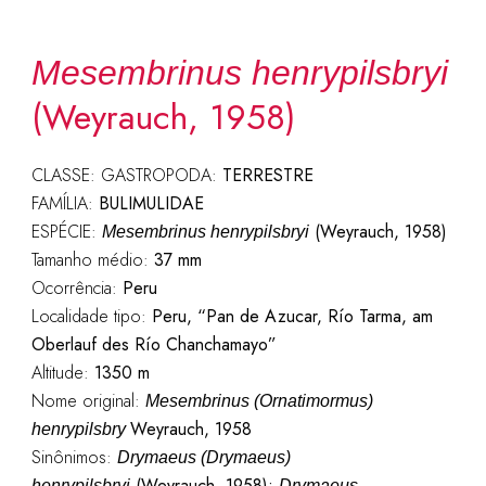
Mesembrinus henrypilsbryi
(Weyrauch, 1958)
CLASSE: GASTROPODA:
TERRESTRE
FAMÍLIA:
BULIMULIDAE
ESPÉCIE:
(Weyrauch, 1958)
Mesembrinus henrypilsbryi
Tamanho médio:
37 mm
Ocorrência:
Peru
Localidade tipo:
Peru, “Pan de Azucar, Río Tarma, am
Oberlauf des Río Chanchamayo”
Altitude:
1350 m
Nome original:
Mesembrinus (Ornatimormus)
Weyrauch, 1958
henrypilsbry
Sinônimos:
Drymaeus (Drymaeus)
(Weyrauch, 1958);
henrypilsbryi
Drymaeus