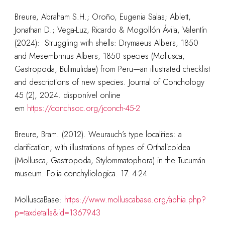
Breure, Abraham S.H.; Oroño, Eugenia Salas; Ablett,
Jonathan D.; Vega-Luz, Ricardo & Mogollón Ávila, Valentín
(2024): Struggling with shells: Drymaeus Albers, 1850
and Mesembrinus Albers, 1850 species (Mollusca,
Gastropoda, Bulimulidae) from Peru—an illustrated checklist
and descriptions of new species. Journal of Conchology
45 (2), 2024. disponível online
em
https://conchsoc.org/jconch-45-2
Breure, Bram. (2012). Weurauch’s type localities: a
clarification; with illustrations of types of Orthalicoidea
(Mollusca, Gastropoda, Stylommatophora) in the Tucumán
museum. Folia conchyliologica. 17. 4-24
MolluscaBase:
https://www.molluscabase.org/aphia.php?
p=taxdetails&id=1367943