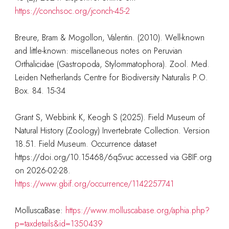
https://conchsoc.org/jconch-45-2
Breure, Bram & Mogollon, Valentin. (2010). Well-known
and little-known: miscellaneous notes on Peruvian
Orthalicidae (Gastropoda, Stylommatophora). Zool. Med.
Leiden Netherlands Centre for Biodiversity Naturalis P.O.
Box. 84. 15-34
Grant S, Webbink K, Keogh S (2025). Field Museum of
Natural History (Zoology) Invertebrate Collection. Version
18.51. Field Museum. Occurrence dataset
https://doi.org/10.15468/6q5vuc accessed via GBIF.org
on 2026-02-28.
https://www.gbif.org/occurrence/1142257741
MolluscaBase:
https://www.molluscabase.org/aphia.php?
p=taxdetails&id=1350439