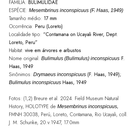
FAMÍLIA:
BULIMULIDAE
ESPÉCIE:
Mesembrinus
inconspicuus
(F. Haas, 1949)
Tamanho médio:
17 mm
Ocorrência:
Peru (Loreto)
Localidade tipo:
“Contamana on Ucayali River, Dept.
Loreto, Peru”
Habitat:
vive em árvores e arbustos
Nome original:
F.
Bulimulus (Bulimulus) inconspicuus
Haas, 1949
Sinônimos:
(F. Haas, 1949);
Drymaeus inconspicuus
Haas, 1949
Bulimulus inconspicuus
Fotos: (1,2) Breure et al. 2024: Field Museum Natural
History, HOLOTYPE de
Mesembrinus
inconspicuus,
FMNH 30038, Perú, Loreto, Contamana, Rio Ucayali, coll.
J. M. Schunke, 20.v.1947, 17.0mm