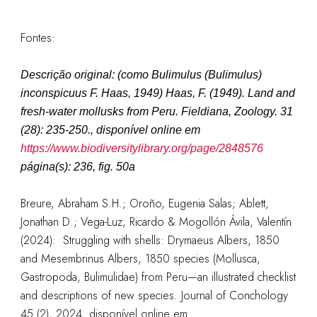
Fontes:
Descrição original: (como
Bulimulus (Bulimulus)
inconspicuus F. Haas, 1949
)
Haas, F. (1949). Land and
fresh-water mollusks from Peru.
Fieldiana, Zoology.
31
(28): 235-250.
, disponível online em
https://www.biodiversitylibrary.org/page/2848576
página(s): 236, fig. 50a
Breure, Abraham S.H.; Oroño, Eugenia Salas; Ablett,
Jonathan D.; Vega-Luz, Ricardo & Mogollón Ávila, Valentín
(2024): Struggling with shells: Drymaeus Albers, 1850
and Mesembrinus Albers, 1850 species (Mollusca,
Gastropoda, Bulimulidae) from Peru—an illustrated checklist
and descriptions of new species. Journal of Conchology
45 (2), 2024. disponível online em