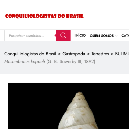
INÍCIO
QUEM SOMOS
CAT
>
>
>
Conquiliologistas do Brasil
Gastropoda
Terrestres
BULIM
Mesembrinus koppeli
(G. B. Sowerby III, 1892)