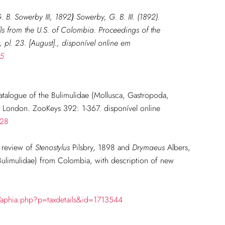
. B. Sowerby III, 1892
)
Sowerby, G. B. III. (1892).
lls from the U.S. of Colombia.
Proceedings of the
pl. 23. [August]., disponível online em
05
atalogue of the Bulimulidae (Mollusca, Gastropoda,
, London. ZooKeys 392: 1-367. disponível online
328
A review of
Stenostylus
Pilsbry, 1898 and
Drymaeus
Albers,
Bulimulidae) from Colombia, with description of new
/aphia.php?p=taxdetails&id=1713544