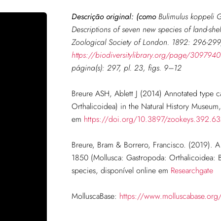
Descrição original: (como
Bulimulus koppeli G
Descriptions of seven new species of land-she
Zoological Society of London.
1892: 296-299, 
https://biodiversitylibrary.org/page/309794
página(s): 297, pl. 23, figs. 9–12
Breure ASH, Ablett J (2014) Annotated type c
Orthalicoidea) in the Natural History Museum
em
https://doi.org/10.3897/zookeys.392.6
Breure, Bram & Borrero, Francisco. (2019). 
1850 (Mollusca: Gastropoda: Orthalicoidea: 
species, disponível online em
Researchgate
MolluscaBase:
https://www.molluscabase.org