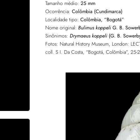
Tamanho médio:
25 mm
Ocorrência:
Colômbia (Cundimarca)
Localidade tipo:
Colômbia, “Bogotá”
Nome original:
Bulimus koppeli
G. B. Sowerb
Sinônimos:
Drymaeus koppeli
(G. B. Sowerby
Fotos: Natural History Museum, London: 
coll. S I. Da Costa, “Bogotá, Colômbia”, 25