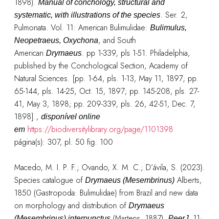
1898).
Manual of conchology, structural and
. Ser. 2,
systematic, with illustrations of the species
Pulmonata. Vol. 11: American Bulimulidae:
Bulimulus,
, and South
Neopetraeus, Oxychona
American
. pp 1-339, pls 1-51. Philadelphia,
Drymaeus
published by the Conchological Section, Academy of
Natural Sciences. [pp. 1-64, pls. 1-13, May 11, 1897; pp.
65-144, pls. 14-25, Oct. 15, 1897; pp. 145-208, pls. 27-
41, May 3, 1898; pp. 209-339, pls. 26, 42-51, Dec. 7,
1898].
,
disponível online
https://biodiversitylibrary.org/page/1101398
em
página(s): 307, pl. 50 fig. 100
Macedo, M. I. P. F.; Ovando, X. M. C.; D’ávila, S. (2023).
Species catalogue of
Alberts,
Drymaeus (Mesembrinus)
1850 (Gastropoda: Bulimulidae) from Brazil and new data
on morphology and distribution of
Drymaeus
(Martens, 1887).
11:
(Mesembrinus) interpunctus
PeerJ.