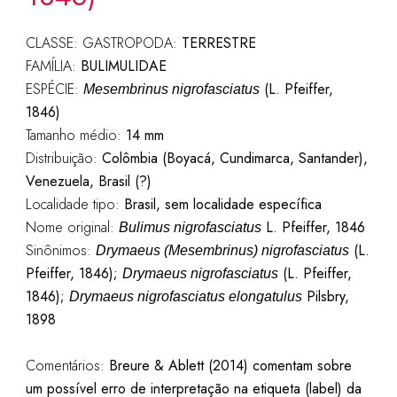
CLASSE: GASTROPODA:
TERRESTRE
FAMÍLIA:
BULIMULIDAE
ESPÉCIE:
(L. Pfeiffer,
Mesembrinus nigrofasciatus
1846)
Tamanho médio:
14 mm
Distribuição:
Colômbia (Boyacá, Cundimarca, Santander),
Venezuela, Brasil (?)
Localidade tipo:
Brasil, sem localidade específica
Nome original:
L. Pfeiffer, 1846
Bulimus nigrofasciatus
Sinônimos:
(L.
Drymaeus (Mesembrinus) nigrofasciatus
Pfeiffer, 1846);
(L. Pfeiffer,
Drymaeus nigrofasciatus
1846);
Pilsbry,
Drymaeus nigrofasciatus elongatulus
1898
Comentários:
Breure & Ablett (2014) comentam sobre
um possível erro de interpretação na etiqueta (label) da