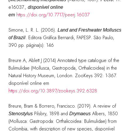
e16037.
,
disponível online
https://doi.org/10.7717/peerj.16037
em
Simone, L. R. L. (2006).
Land and Freshwater Molluscs
. Editora Gráfica Bernardi, FAPESP. São Paulo,
of Brazil
390 pp. página(s): 146
Breure A, Ablett J (2014) Annotated type catalogue of the
Bulimulidae (Mollusca, Gastropoda, Orthalicoidea) in the
Natural History Museum, London. ZooKeys 392: 1-367.
disponível online em
https://doi.org/10.3897/zookeys.392.6328
Breure, Bram & Borrero, Francisco. (2019). A review of
Pilsbry, 1898 and
Albers, 1850
Stenostylus
Drymaeus
(Mollusca: Gastropoda: Orthalicoidea: Bulimulidae) from
Colombia, with description of new species, disponível