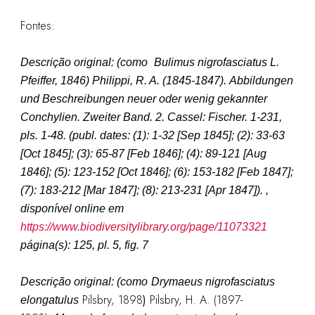
Fontes:
Descrição original: (como
Bulimus nigrofasciatus L.
Pfeiffer, 1846
)
Philippi, R. A. (1845-1847). Abbildungen
und Beschreibungen neuer oder wenig gekannter
Conchylien. Zweiter Band. 2. Cassel: Fischer. 1-231,
pls. 1-48. (publ. dates: (1): 1-32 [Sep 1845]; (2): 33-63
[Oct 1845]; (3): 65-87 [Feb 1846]; (4): 89-121 [Aug
1846]; (5): 123-152 [Oct 1846]; (6): 153-182 [Feb 1847];
(7): 183-212 [Mar 1847]; (8): 213-231 [Apr 1847]).
,
disponível online em
https://www.biodiversitylibrary.org/page/11073321
página(s): 125, pl. 5, fig. 7
Descrição original: (como
Drymaeus nigrofasciatus
Pilsbry, 1898
)
Pilsbry, H. A. (1897-
elongatulus