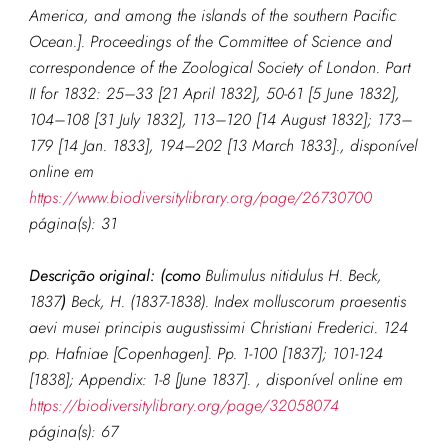
America, and among the islands of the southern Pacific
Ocean.].
Proceedings of the Committee of Science and
correspondence of the Zoological Society of London.
Part
II for 1832: 25–33 [21 April 1832], 50-61 [5 June 1832],
104–108 [31 July 1832], 113–120 [14 August 1832]; 173–
179 [14 Jan. 1833], 194–202 [13 March 1833].
, disponível
online em
https://www.biodiversitylibrary.org/page/26730700
página(s): 31
Descrição original: (como
Bulimulus nitidulus H. Beck,
1837
)
Beck, H. (1837-1838). Index molluscorum praesentis
aevi musei principis augustissimi Christiani Frederici. 124
pp. Hafniae [Copenhagen]. Pp. 1-100 [1837]; 101-124
[1838]; Appendix: 1-8 [June 1837].
,
disponível online em
https://biodiversitylibrary.org/page/32058074
página(s): 67