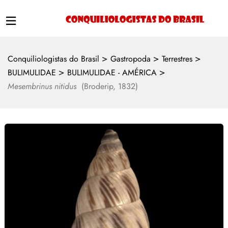
>
>
>
Conquiliologistas do Brasil
Gastropoda
Terrestres
>
>
BULIMULIDAE
BULIMULIDAE - AMÉRICA
Mesembrinus nitidus
(Broderip, 1832)