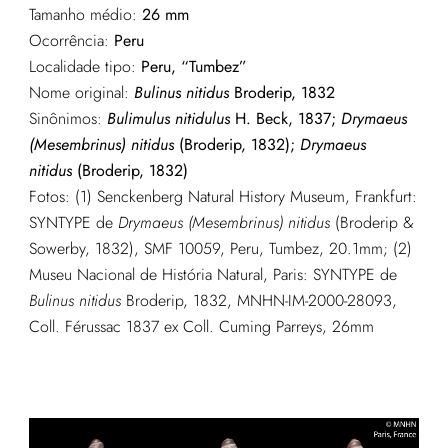
Tamanho médio:
26 mm
Ocorrência:
Peru
Localidade tipo:
Peru, “Tumbez”
Nome original:
Bulinus nitidus
Broderip, 1832
Sinônimos:
Bulimulus nitidulus
H. Beck, 1837;
Drymaeus
(Mesembrinus) nitidus
(Broderip, 1832);
Drymaeus
nitidus
(Broderip, 1832)
Fotos: (1) Senckenberg Natural History Museum, Frankfurt:
SYNTYPE de
Drymaeus (Mesembrinus) nitidus
(Broderip &
Sowerby, 1832), SMF 10059, Peru, Tumbez, 20.1mm; (2)
Museu Nacional de História Natural, Paris: SYNTYPE de
Bulinus
nitidus
Broderip, 1832, MNHN-IM-2000-28093,
Coll. Férussac 1837 ex Coll. Cuming Parreys, 26mm