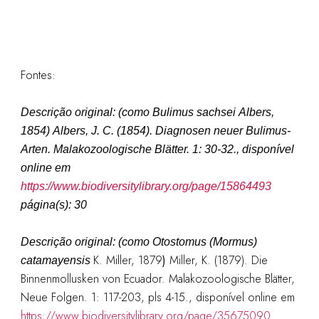
Fontes:
Descrição original: (como
Bulimus sachsei Albers,
1854
)
Albers, J. C. (1854). Diagnosen neuer Bulimus-
Arten.
Malakozoologische Blätter.
1: 30-32.
, disponível
online em
https://www.biodiversitylibrary.org/page/15864493
página(s): 30
Descrição original: (como
Otostomus (Mormus)
K. Miller, 1879
)
Miller, K. (1879). Die
catamayensis
Binnenmollusken von Ecuador. Malakozoologische Blätter,
Neue Folgen. 1: 117-203, pls 4-15., disponível online em
https://www.biodiversitylibrary.org/page/35675090