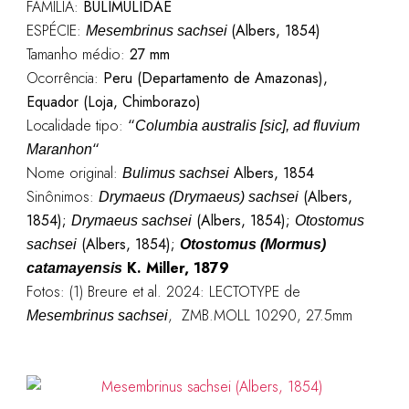
FAMÍLIA:
BULIMULIDAE
ESPÉCIE:
(Albers, 1854)
Mesembrinus sachsei
Tamanho médio:
27 mm
Ocorrência:
Peru (Departamento de Amazonas),
Equador (Loja, Chimborazo)
Localidade tipo:
“
Columbia australis [sic], ad fluvium
“
Maranhon
Nome original:
Albers, 1854
Bulimus sachsei
Sinônimos:
(Albers,
Drymaeus (Drymaeus) sachsei
1854);
(Albers, 1854);
Drymaeus sachsei
Otostomus
(Albers, 1854);
sachsei
Otostomus (Mormus)
K. Miller, 1879
catamayensis
Fotos: (1) Breure et al. 2024: LECTOTYPE de
, ZMB.MOLL 10290, 27.5mm
Mesembrinus sachsei