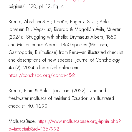
página(s): 120, pl. 12, fig. 4
Breure, Abraham S.H.; Oroño, Eugenia Salas; Ablett,
Jonathan D.; Vega-Luz, Ricardo & Mogollón Ávila, Valentín
(2024): Struggling with shells: Drymaeus Albers, 1850
and Mesembrinus Albers, 1850 species (Mollusca,
Gastropoda, Bulimulidae) from Peru—an illustrated checklist
and descriptions of new species. Journal of Conchology
45 (2), 2024. disponível online em
https://conchsoc.org/jconch-45-2
Breure, Bram & Ablett, Jonathan. (2022). Land and
freshwater molluscs of mainland Ecuador: an illustrated
checklist. 40. 1-290
MolluscaBase:
https://www.molluscabase.org/aphia.php?
p=taxdetails&id=1367992