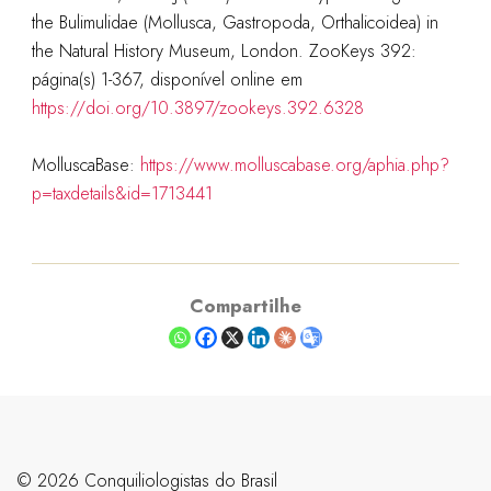
the Bulimulidae (Mollusca, Gastropoda, Orthalicoidea) in
the Natural History Museum, London. ZooKeys 392:
página(s) 1-367, disponível online em
https://doi.org/10.3897/zookeys.392.6328
MolluscaBase:
https://www.molluscabase.org/aphia.php?
p=taxdetails&id=1713441
Compartilhe
©️ 2026 Conquiliologistas do Brasil