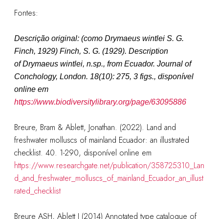
Fontes:
Descrição original: (como
Drymaeus wintlei S. G.
Finch, 1929
)
Finch, S. G. (1929). Description
of Drymaeus wintlei, n.sp., from Ecuador.
Journal of
Conchology, London.
18(10): 275, 3 figs.
, disponível
online em
https://www.biodiversitylibrary.org/page/63095886
Breure, Bram & Ablett, Jonathan. (2022). Land and
freshwater molluscs of mainland Ecuador: an illustrated
checklist. 40. 1-290, disponível online em
https://www.researchgate.net/publication/358725310_Lan
d_and_freshwater_molluscs_of_mainland_Ecuador_an_illust
rated_checklist
Breure ASH, Ablett J (2014) Annotated type catalogue of