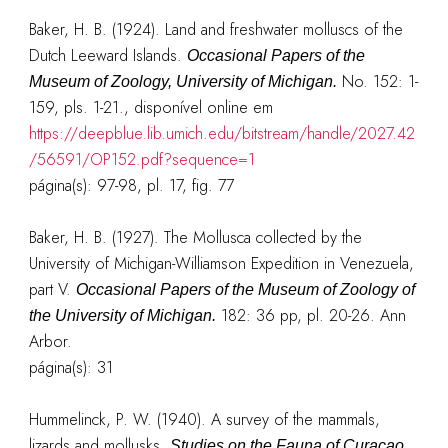
Baker, H. B. (1924). Land and freshwater molluscs of the
Dutch Leeward Islands.
Occasional Papers of the
No. 152: 1-
Museum of Zoology, University of Michigan.
159, pls. 1-21.
, disponível online em
https://deepblue.lib.umich.edu/bitstream/handle/2027.42
/56591/OP152.pdf?sequence=1
página(s): 97-98, pl. 17, fig. 77
Baker, H. B. (1927). The Mollusca collected by the
University of Michigan-Williamson Expedition in Venezuela,
part V.
Occasional Papers of the Museum of Zoology of
182: 36 pp, pl. 20-26. Ann
the University of Michigan.
Arbor.
página(s): 31
Hummelinck, P. W. (1940). A survey of the mammals,
lizards and mollusks.
Studies on the Fauna of Curaçao,