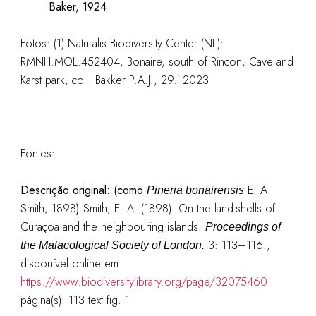
Baker, 1924
Fotos: (1) Naturalis Biodiversity Center (NL):
RMNH.MOL.452404, Bonaire, south of Rincon, Cave and
Karst park, coll. Bakker P.A.J., 29.i.2023
Fontes:
Descrição original: (como
E. A.
Pineria bonairensis
Smith, 1898
)
Smith, E. A. (1898). On the land-shells of
Curaçoa and the neighbouring islands.
Proceedings of
3: 113–116.,
the Malacological Society of London.
disponível online em
https://www.biodiversitylibrary.org/page/32075460
página(s): 113 text fig. 1