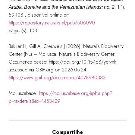
1(1):
Aruba, Bonaire and the Venezuelan Islands: no. 2.
59-108., disponível online em
https://repository.naturalis.nl/pub/506090
página(s): 103
Bakker H, Gill A, Creuwels J (2026). Naturalis Biodiversity
Center (NL) – Mollusca. Naturalis Biodiversity Center.
Occurrence dataset https://doi.org/10.15468/yefvnk
accessed via GBIF.org on 2026-05-24.
https://www.gbif.org/occurrence/4078980332
Molluscabase:
https://molluscabase.org/aphia.php?
p=taxdetails&id=1453429
Compartilhe