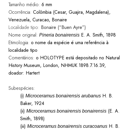
Tamanho médio:
6 mm
Ocorrência:
Colômbia (Cesar, Guajira, Magdalena),
Venezuela, Curacao, Bonaire
Localidade tipo:
Bonaire (“Buen Ayre”)
Nome original:
E. A. Smith, 1898
Pineria bonairensis
Etimologia:
o nome da espécie é uma referência à
localidade tipo
Comentários:
o HOLOTYPE está depositado no Natural
History Museum, London, NHMUK 1898.7.16.39,
doador: Hartert
Subespécies:
(i)
H. B.
Microceramus bonairensis arubanus
Baker, 1924
(ii)
(E. A.
Microceramus bonairensis bonairensis
Smith, 1898)
(iii)
H. B.
Microceramus bonairensis curacoanus